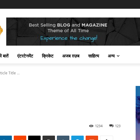
 बातें
एंटरटेनमेंट
क्रिकेट
अजब ग़ज़ब
साहित्य
अन्य
ticle Title ...
1234
123