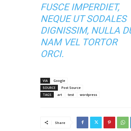
FUSCE IMPERDIET,
NEQUE UT SODALES
DIGNISSIM, NULLA DU
NAM VEL TORTOR
ORCI.
VIA
Google
SOURCE
Post Source
TAGS
art
test
wordpress
Share