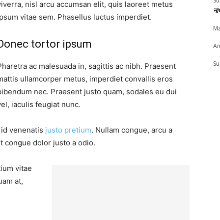
Su
viverra, nisl arcu accumsan elit, quis laoreet metus
ना
ipsum vitae sem. Phasellus luctus imperdiet.
Ma
Donec tortor ipsum
An
Su
Pharetra ac malesuada in, sagittis ac nibh. Praesent
mattis ullamcorper metus, imperdiet convallis eros
bibendum nec. Praesent justo quam, sodales eu dui
vel, iaculis feugiat nunc.
, id venenatis
justo pretium
. Nullam congue, arcu a
t congue dolor justo a odio.
tium vitae
uam at,