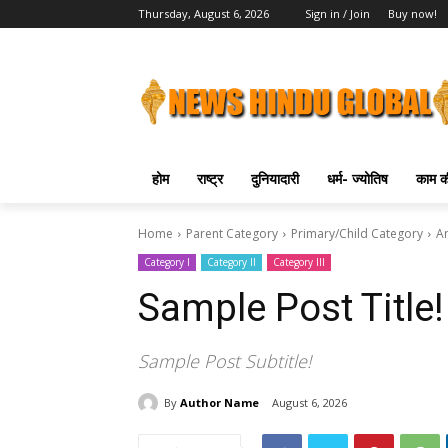
Thursday, August 6, 2026
Sign in / Join
Buy now!
होम
राष्ट्र
दुनियादारी
धर्म- ज्योतिष
काम की
Home
Parent Category
Primary/Child Category
Ar
Category I
Category II
Category III
Sample Post Title!
Sample Post Subtitle!
By
Author Name
August 6, 2026