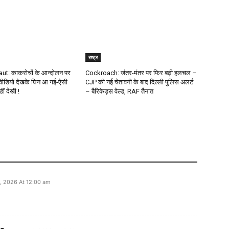
राष्ट्र
t: काकरोचों के आन्दोलन पर
Cockroach: जंतर-मंतर पर फिर बढ़ी हलचल –
 वीडियो देखके घिन आ गई-ऐसी
CJP की नई चेतावनी के बाद दिल्ली पुलिस अलर्ट
ीं देखी !
– बैरिकेड्स वेल्ड, RAF तैनात
, 2026 At 12:00 am