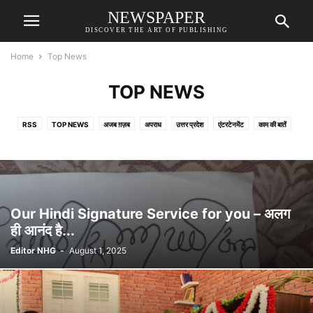
NEWSPAPER
DISCOVER THE ART OF PUBLISHING
Home
Top News
TOP NEWS
RSS
TOP NEWS
अजब ग़ज़ब
अपराध
उत्तर प्रदेश
एंटरटेनमेंट
काम की बातें
क्रिकेट
गाँव देहात
दुनियादारी
धर्म- ज्योतिष
भोजपुरी दुनिया
राष्ट्र
विशेष
साहित्य
Our Hindi Signature Service for you – अलग
ही आनंद है...
Editor NHG
-
August 1, 2025