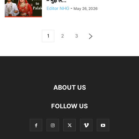
– मुझे ले...
Editor NHG
-
May 26, 2026
1
2
3
ABOUT US
FOLLOW US