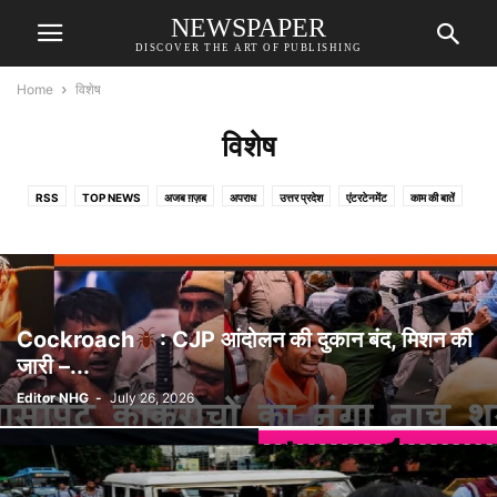
NEWSPAPER
DISCOVER THE ART OF PUBLISHING
Home
विशेष
विशेष
RSS
TOP NEWS
अजब ग़ज़ब
अपराध
उत्तर प्रदेश
एंटरटेनमेंट
काम की बातें
क्रिकेट
गाँव देहात
दुनियादारी
धर्म- ज्योतिष
भोजपुरी दुनिया
राष्ट्र
विशेष
साहित्य
Cockroach
: CJP आंदोलन की दुकान बंद, मिशन की
जारी –...
Editor NHG
-
July 26, 2026