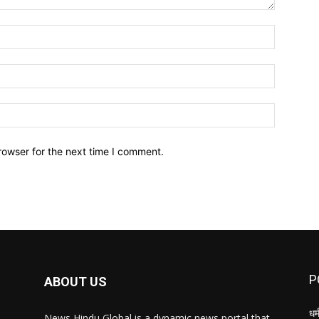
Name:*
Email:*
Website:
rowser for the next time I comment.
P
ABOUT US
धर्
News Hindu Global is a dynamic news portal that