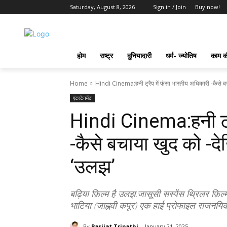
Saturday, August 8, 2026
Sign in / Join
Buy now!
होम
राष्ट्र
दुनियादारी
धर्म- ज्योतिष
काम की
Home
Hindi Cinema:हनी ट्रैप में फंसा भारतीय अधिकारी -कैसे बचा
एंटरटेनमेंट
Hindi Cinema:हनी ट्र
-कैसे बचाया खुद को -दे
‘उलझ’
बढ़िया फ़िल्म है उलझ.जासूसी सस्पेंस थ्रिलर फ़िल
भाटिया (जाह्नवी कपूर) एक हाई प्रोफाइल राजनयिक 
By
Parijat Tripathi
January 21, 2025