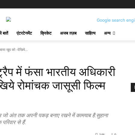
 बातें
एंटरटेनमेंट
क्रिकेट
अजब ग़ज़ब
साहित्य
अन्य
या खुद को -देखिये...
ैप में फंसा भारतीय अधिकारी
खिये रोमांचक जासूसी फिल्म
्म जो अंत तक अपनी पकड़ बनाए रखने में कामयाब है.सुहाना
परिवार से हैं.
146
0