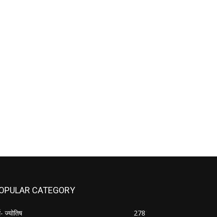
OPULAR CATEGORY
म- ज्योतिष
278