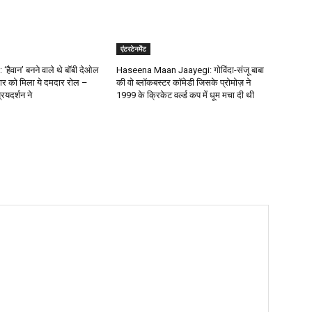
एंटरटेनमेंट
‘हैवान’ बनने वाले थे बॉबी देओल
Haseena Maan Jaayegi: गोविंदा-संजू बाबा
ार को मिला ये दमदार रोल –
की वो ब्लॉकबस्टर कॉमेडी जिसके प्रोमोज़ ने
ियदर्शन ने
1999 के क्रिकेट वर्ल्ड कप में धूम मचा दी थी