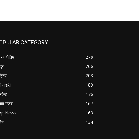
OPULAR CATEGORY
म- ज्योतिष
278
्ट्र
266
हित्य
203
नियादारी
189
रिकेट
176
जब ग़ज़ब
167
op News
163
शेष
134