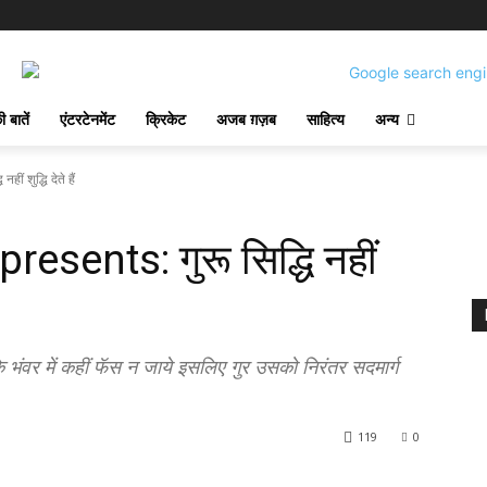
 बातें
एंटरटेनमेंट
क्रिकेट
अजब ग़ज़ब
साहित्य
अन्य
 शुद्धि देते हैं
esents: गुरू सिद्धि नहीं
वर में कहीं फॅस न जाये इसलिए गुर उसको निरंतर सदमार्ग
119
0