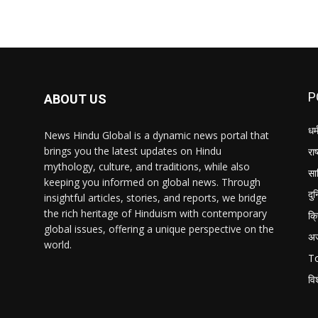
P
ABOUT US
धर्
News Hindu Global is a dynamic news portal that
brings you the latest updates on Hindu
राष
mythology, culture, and traditions, while also
सा
keeping you informed on global news. Through
दु
insightful articles, stories, and reports, we bridge
the rich heritage of Hinduism with contemporary
क्
global issues, offering a unique perspective on the
अ
world.
T
वि