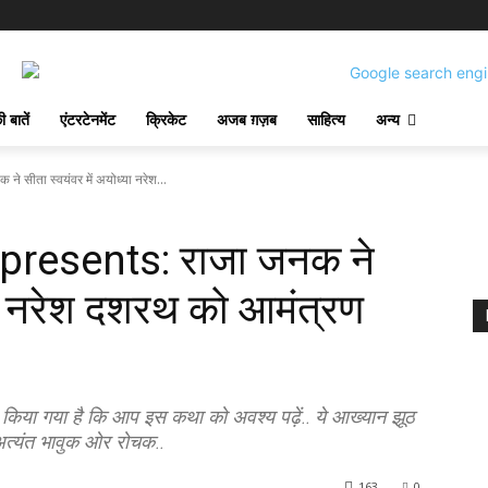
 बातें
एंटरटेनमेंट
क्रिकेट
अजब ग़ज़ब
साहित्य
अन्य
सीता स्वयंवर में अयोध्या नरेश...
presents: राजा जनक ने
्या नरेश दशरथ को आमंत्रण
 किया गया है कि आप इस कथा को अवश्य पढ़ें.. ये आख्यान झूठ
 अत्यंत भावुक ओर रोचक..
163
0