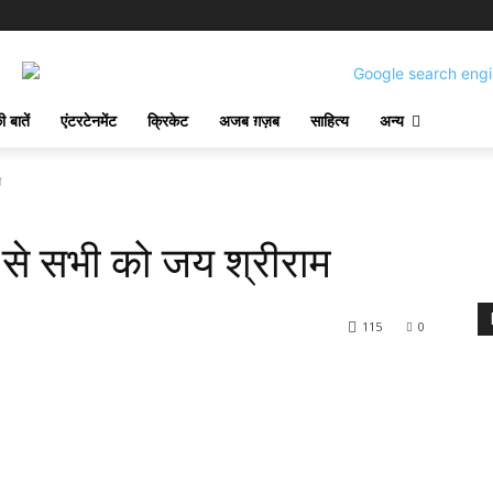
 बातें
एंटरटेनमेंट
क्रिकेट
अजब ग़ज़ब
साहित्य
अन्य
म
े सभी को जय श्रीराम
115
0