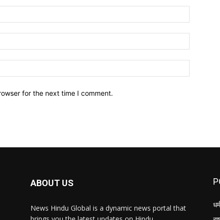
Name:*
Email:*
Website:
rowser for the next time I comment.
P
ABOUT US
धर्
News Hindu Global is a dynamic news portal that
brings you the latest updates on Hindu
राष