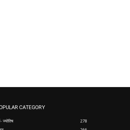
OPULAR CATEGORY
म- ज्योतिष
278
्ट्र
266