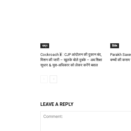
राष्ट्र
विशेष
Cockroach🪳: CJP आंदोलन की दुकान बंद,
Parakh Saxena
मिशन की जारी – खुलके बोले दुबके – अब शिक्षा
बच्चों की कसम 
सुधार & युवा-अधिकार को लेकर करेंगे बवाल
LEAVE A REPLY