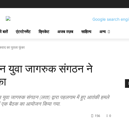
 बातें
एंटरटेनमेंट
क्रिकेट
अजब ग़ज़ब
साहित्य
अन्य
वाद का पुतला फूंका
 युवा जागरुक संगठन ने
का
न युवा जागरुक संगठन (लता) द्वारा पहलगाम में हुए आतंकी हमले
में एक बैठक का आयोजन किया गया.
156
0