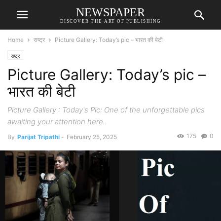
NEWSPAPER
DISCOVER THE ART OF PUBLISHING
Home
राष्ट्र
Picture Gallery: Today’s pic – भारत की बेटी
राष्ट्र
Picture Gallery: Today’s pic –
भारत की बेटी
Picture Gallery : Today's Pic: One of the unforgettable pics
awaiting your attention here..
175
0
By
Parijat Tripathi
-
February 25, 2025