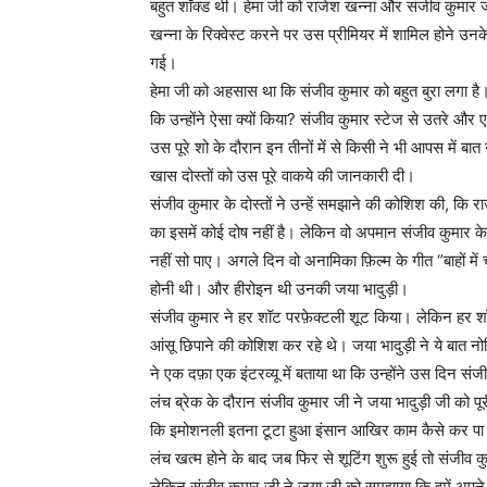
बहुत शॉक्ड थी। हेमा जी को राजेश खन्ना और संजीव कुमार जी 
खन्ना के रिक्वेस्ट करने पर उस प्रीमियर में शामिल होने
गई।
हेमा जी को अहसास था कि संजीव कुमार को बहुत बुरा लगा है
कि उन्होंने ऐसा क्यों किया? संजीव कुमार स्टेज से उतरे और
उस पूरे शो के दौरान इन तीनों में से किसी ने भी आपस में बात
खास दोस्तों को उस पूरे वाकये की जानकारी दी।
संजीव कुमार के दोस्तों ने उन्हें समझाने की कोशिश की, कि र
का इसमें कोई दोष नहीं है। लेकिन वो अपमान संजीव कुमार के
नहीं सो पाए। अगले दिन वो अनामिका फ़िल्म के गीत “बाहों में
होनी थी। और हीरोइन थी उनकी जया भादुड़ी।
संजीव कुमार ने हर शॉट परफ़ेक्टली शूट किया। लेकिन हर श
आंसू छिपाने की कोशिश कर रहे थे। जया भादुड़ी ने ये बात
ने एक दफ़ा एक इंटरव्यू में बताया था कि उन्होंने उस दि
लंच ब्रेक के दौरान संजीव कुमार जी ने जया भादुड़ी जी को प
कि इमोशनली इतना टूटा हुआ इंसान आखिर काम कैसे कर पा 
लंच खत्म होने के बाद जब फिर से शूटिंग शुरू हुई तो संजीव कु
लेकिन संजीव कुमार जी ने जया जी को समझाया कि हमें अपने 