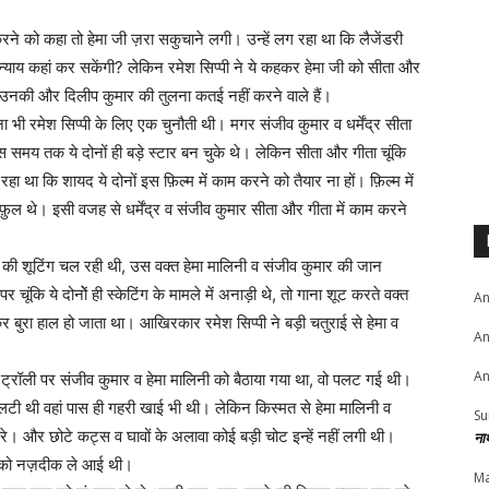
करने को कहा तो हेमा जी ज़रा सकुचाने लगी। उन्हें लग रहा था कि लैजेंडरी
न्याय कहां कर सकेंगी? लेकिन रमेश सिप्पी ने ये कहकर हेमा जी को सीता और
स उनकी और दिलीप कुमार की तुलना कतई नहीं करने वाले हैं।
 भी रमेश सिप्पी के लिए एक चुनौती थी। मगर संजीव कुमार व धर्मेंद्र सीता
इस समय तक ये दोनों ही बड़े स्टार बन चुके थे। लेकिन सीता और गीता चूंकि
ा था कि शायद ये दोनों इस फ़िल्म में काम करने को तैयार ना हों। फ़िल्म में
फ़ुल थे। इसी वजह से धर्मेंद्र व संजीव कुमार सीता और गीता में काम करने
” की शूटिंग चल रही थी, उस वक्त हेमा मालिनी व संजीव कुमार की जान
र चूंकि ये दोनोें ही स्केटिंग के मामले में अनाड़ी थे, तो गाना शूट करते वक्त
An
र बुरा हाल हो जाता था। आखिरकार रमेश सिप्पी ने बड़ी चतुराई से हेमा व
An
An
िस ट्रॉली पर संजीव कुमार व हेमा मालिनी को बैठाया गया था, वो पलट गई थी।
पलटी थी वहां पास ही गहरी खाई भी थी। लेकिन किस्मत से हेमा मालिनी व
Su
िरे। और छोटे कट्स व घावों के अलावा कोई बड़ी चोट इन्हें नहीं लगी थी।
ना
नी को नज़दीक ले आई थी।
Ma