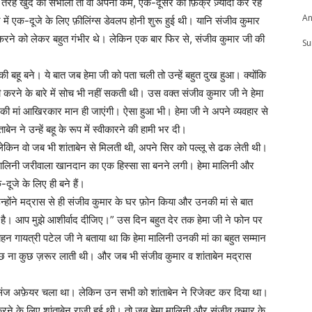
तरह खुद को संभाला तो वो अपनी कम, एक-दूसरे की फ़िक्र ज़्यादा कर रहे
An
में एक-दूजे के लिए फ़ीलिंग्स डेवलप होनी शुरू हुई थी। यानि संजीव कुमार
ी करने को लेकर बहुत गंभीर थे। लेकिन एक बार फिर से, संजीव कुमार जी की
Su
बहू बने। ये बात जब हेमा जी को पता चली तो उन्हें बहुत दुख हुआ। क्योंकि
शादी करने के बारे में सोच भी नहीं सकती थी। उस वक्त संजीव कुमार जी ने हेमा
की मां आखिरकार मान ही जाएंगी। ऐसा हुआ भी। हेमा जी ने अपने व्यवहार से
न ने उन्हें बहू के रूप में स्वीकारने की हामी भर दी।
िन वो जब भी शांताबेन से मिलती थी, अपने सिर को पल्लू से ढक लेती थी।
मा मालिनी जरीवाला खानदान का एक हिस्सा सा बनने लगी। हेमा मालिनी और
-दूजे के लिए ही बने हैं।
होंने मद्रास से ही संजीव कुमार के घर फ़ोन किया और उनकी मां से बात
न है। आप मुझे आशीर्वाद दीजिए।” उस दिन बहुत देर तक हेमा जी ने फोन पर
हन गायत्री पटेल जी ने बताया था कि हेमा मालिनी उनकी मां का बहुत सम्मान
 कुछ ना कुछ ज़रूर लाती थी। और जब भी संजीव कुमार व शांताबेन मद्रास
ज़ संज अफ़ेयर चला था। लेकिन उन सभी को शांताबेन ने रिजेक्ट कर दिया था।
र करने के लिए शांताबेन राज़ी हुई थी। तो जब हेमा मालिनी और संजीव कुमार के