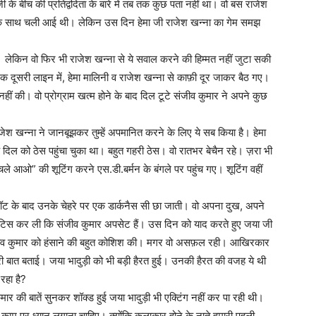
के बीच की प्रतिद्वंदिता के बारे में तब तक कुछ पता नहीं था। वो बस राजेश
 उनके साथ चली आई थी। लेकिन उस दिन हेमा जी राजेश खन्ना का गेम समझ
। लेकिन वो फिर भी राजेश खन्ना से ये सवाल करने की हिम्मत नहीं जुटा सकी
 एक दूसरी लाइन में, हेमा मालिनी व राजेश खन्ना से काफ़ी दूर जाकर बैठ गए।
 नहीं की। वो प्रोग्राम खत्म होने के बाद दिल टूटे संजीव कुमार ने अपने कुछ
ाजेश खन्ना ने जानबूझकर तुम्हें अपमानित करने के लिए ये सब किया है। हेमा
 दिल को ठेस पहुंचा चुका था। बहुत गहरी ठेस। वो रातभर बेचैन रहे। ज़रा भी
 चले आओ” की शूटिंग करने एस.डी.बर्मन के बंगले पर पहुंच गए। शूटिंग वहीं
ॉट के बाद उनके चेहरे पर एक डार्कनैस सी छा जाती। वो अपना दुख, अपने
 नोटिस कर ली कि संजीव कुमार अपसेट हैं। उस दिन को याद करते हुए जया जी
न संजीव कुमार को हंसाने की बहुत कोशिश की। मगर वो असफ़ल रही। आखिरकार
ूरी बात बताई। जया भादुड़ी को भी बड़ी हैरत हुई। उनकी हैरत की वजह ये थी
रहा है?
मार की बातें सुनकर शॉक्ड हुई जया भादुड़ी भी एक्टिंग नहीं कर पा रही थी।
काम पर ध्यान लगाना चाहिए। क्योंकि कलाकार होने के नाते हमारी पहली