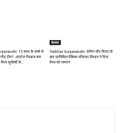
क्रिकेट
avanshi: 15 साल के बच्चे से
Vaibhav Suryavanshi: सचिन और विराट के
ंग्लैंड टीम? -अंग्रेज गेंदबाज बना
बाद प्रतिष्ठित वैश्विक पत्रिका विस्डन ने दिया
 वैभव सूर्यवंशी के...
वैभव को सम्मान