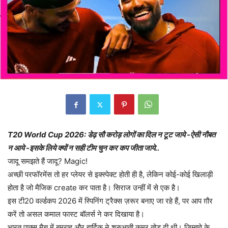
T20 World Cup 2026: डेढ़ सौ करोड़ लोगों का दिल न टूट जाये -ऐसी नौबत
न आये -इसके लिये क्यों न सही टीम चुन कर कप जीता जाये..
जादू समझते हैं जादू? Magic!
अच्छी परफॉरमेंस तो हर प्लेयर से इक्स्पेक्ट होती ही है, लेकिन कोई-कोई खिलाड़ी
होता है जो मैजिक create कर पाता है। सिराज उन्हीं में से एक है।
इस टी20 वर्ल्डकप 2026 में स्पिनिंग ट्रैक्स ज़रूर बनाए जा रहे हैं, पर आप ग़ौर
करें तो असल कमाल फास्ट बॉलर्स ने कर दिखाया है।
भारत पाक्स मैच में बुमराह और हार्दिक ने शुरुआती कमर तोड़ दी थी। ज़िम्बावे के