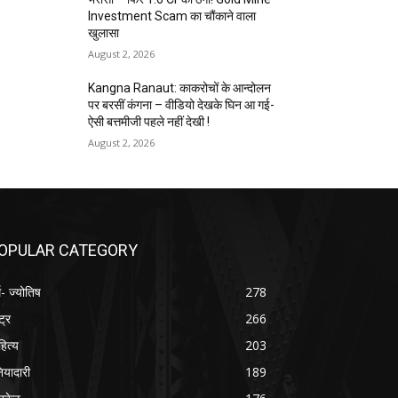
Investment Scam का चौंकाने वाला
खुलासा
August 2, 2026
Kangna Ranaut: काकरोचों के आन्दोलन
पर बरसीं कंगना – वीडियो देखके घिन आ गई-
ऐसी बत्तमीजी पहले नहीं देखी !
August 2, 2026
OPULAR CATEGORY
म- ज्योतिष
278
्ट्र
266
हित्य
203
नियादारी
189