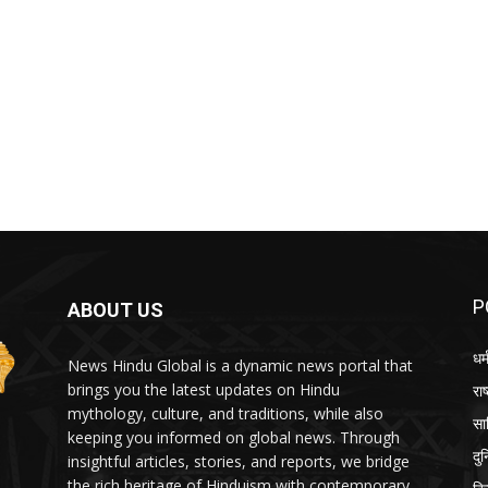
P
ABOUT US
धर्
News Hindu Global is a dynamic news portal that
brings you the latest updates on Hindu
राष
mythology, culture, and traditions, while also
सा
keeping you informed on global news. Through
दु
insightful articles, stories, and reports, we bridge
the rich heritage of Hinduism with contemporary