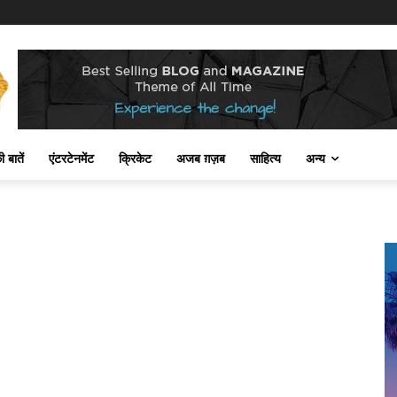
 बातें
एंटरटेनमेंट
क्रिकेट
अजब ग़ज़ब
साहित्य
अन्य