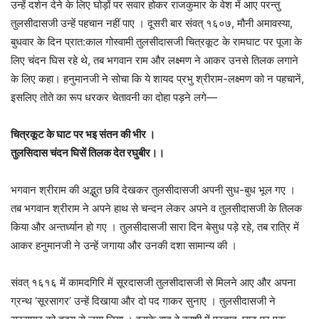
उन्हें दर्शन देने के लिए घोड़ों पर सवार होकर राजकुमार के वेश में आए परन्तु
तुलसीदासजी उन्हें पहचान नहीं पाए । दूसरी बार संवत् १६०७, मौनी अमावस्या,
बुधवार के दिन प्रात:काल गोस्वामी तुलसीदासजी चित्रकूट के रामघाट पर पूजा के
लिए चंदन घिस रहे थे, तब भगवान राम और लक्ष्मण ने आकर उनसे तिलक लगाने
के लिए कहा। हनुमानजी ने सोचा कि ये शायद प्रभु श्रीराम-लक्ष्मण को न पहचानें,
इसलिए तोते का रूप धरकर चेतावनी का दोहा पड़ने लगे—
चित्रकूट के घाट पर भइ संतन की भीर ।
तुलसिदास चंदन घिसें तिलक देत रघुबीर।।
भगवान श्रीराम की अद्भुत छवि देखकर तुलसीदासजी अपनी सुध-बुध भूल गए ।
तब भगवान श्रीराम ने अपने हाथ से चन्दन लेकर अपने व तुलसीदासजी के तिलक
किया और अन्तर्ध्यान हो गए । तुलसीदासजी सारा दिन बेसुध पड़े रहे, तब रात्रि में
आकर हनुमानजी ने उन्हें जगाया और उनकी दशा सामान्य की ।
संवत् १६१६ में कामदगिरि में सूरदासजी तुलसीदासजी से मिलने आए और अपना
ग्रन्थ ‘सूरसागर’ उन्हें दिखाया और दो पद गाकर सुनाए । तुलसीदासजी ने