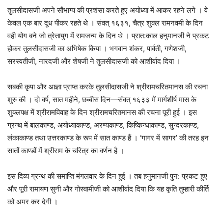
तुलसीदासजी अपने सौभाग्य की प्रशंसा करते हुए अयोध्या में आकर रहने लगे । वे
केवल एक बार दूध पीकर रहते थे । संवत् १६३१, चैत्र शुक्ल रामनवमी के दिन
वही योग बने जो त्रेतायुग में रामजन्म के दिन थे । प्रात:काल हनुमानजी ने प्रकट
होकर तुलसीदासजी का अभिषेक किया । भगवान शंकर, पार्वती, गणेशजी,
सरस्वतीजी, नारदजी और शेषजी ने तुलसीदासजी को आशीर्वाद दिया ।
सबकी कृपा और आज्ञा प्राप्त करके तुलसीदासजी ने श्रीरामचरितमानस की रचना
शुरु की । दो वर्ष, सात महीने, छब्बीस दिन—संवत् १६३३ में मार्गशीर्ष मास के
शुक्लपक्ष में श्रीरामविवाह के दिन श्रीरामचरितमानस की रचना पूरी हुई । इस
ग्रन्थ में बालकाण्ड, अयोध्याकाण्ड, अरण्यकाण्ड, किष्किन्धाकाण्ड, सुन्दरकाण्ड,
लंकाकाण्ड तथा उत्तरकाण्ड के रूप में सात काण्ड हैं । ‘गागर में सागर’ की तरह इन
सातों काण्डों में श्रीराम के चरित्र का वर्णन है ।
इस दिव्य ग्रन्थ की समाप्ति मंगलवार के दिन हुई । तब हनुमानजी पुन: प्रकट हुए
और पूरी रामायण सुनी और गोस्वामीजी को आशीर्वाद दिया कि यह कृति तुम्हारी कीर्ति
को अमर कर देगी ।