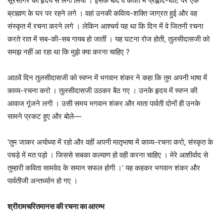
सूरसागर को हृदय से लगा लिया । इसके बाद वे काशी में प्रह्लाद-घाट पर एक
ब्राह्मण के घर पर रहने लगे । वहां उनकी कवित्व-शक्ति जाग्रत हुई और वह
संस्कृत में रचना करने लगे । लेकिन आश्चर्य यह था कि दिन में वे जितनी रचना
करते रात में सब-की-सब गायब हो जातीं । यह घटना रोज होती, तुलसीदासजी को
समझ नहीं आ रहा था कि मुझे क्या करना चाहिए ?
आठवें दिन तुलसीदासजी को स्वप्न में भगवान शंकर ने कहा कि तुम अपनी भाषा में
काव्य-रचना करो । तुलसीदासजी उठकर बैठ गए । उनके हृदय में स्वप्न की
आवाज गूंजने लगी । उसी समय भगवान शंकर और माता पार्वती दोनों ही उनके
सामने प्रकट हुए और बोले—
‘तुम जाकर अयोध्या में रहो और वहीं अपनी मातृभाषा में काव्य-रचना करो, संस्कृत के
पचड़े में मत पड़ो । जिससे सबका कल्याण हो वही करना चाहिए । मेरे आशीर्वाद से
तुम्हारी कविता सामवेद के समान सफल होगी ।’ यह कहकर भगवान शंकर और
पार्वतीजी अन्तर्ध्यान हो गए ।
श्रीरामचरितमानस की रचना का आरम्भ