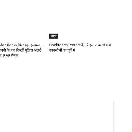
राष्ट्र
ंतर-मंतर पर फिर बढ़ी हलचल –
Cockroach Protest🪳: ये इलाज करते बाबा
वनी के बाद दिल्ली पुलिस अलर्ट
काकरोचों का यूपी में
्ड, RAF तैनात