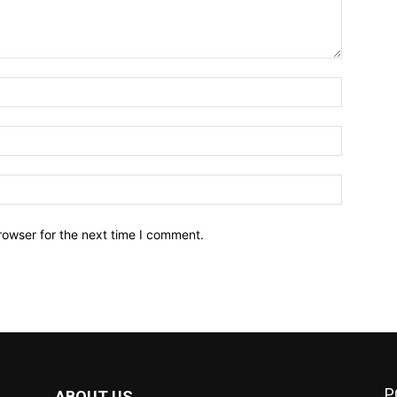
Name:*
Email:*
Website:
rowser for the next time I comment.
P
ABOUT US