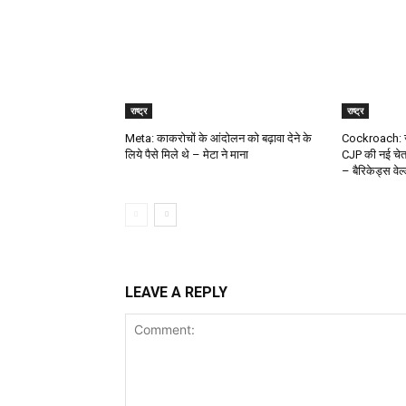
राष्ट्र
राष्ट्र
Meta: काकरोचों के आंदोलन को बढ़ावा देने के
Cockroach: ज
लिये पैसे मिले थे – मेटा ने माना
CJP की नई चेता
– बैरिकेड्स वेल
LEAVE A REPLY