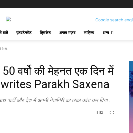
 बातें
एंटरटेनमेंट
क्रिकेट
अजब ग़ज़ब
साहित्य
अन्य
 कैसे...
50 वर्षो की मेहनत एक दिन में
 ! -writes Parakh Saxena
थ पार्टी और देश में अपनी नेतागिरी का लंका कांड कर दिया..
82
0