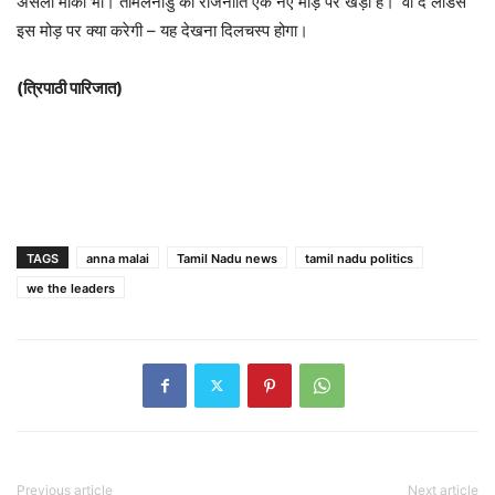
असली मौका भी। तमिलनाडु की राजनीति एक नए मोड़ पर खड़ी है। ‘वी द लीडर्स’
इस मोड़ पर क्या करेगी – यह देखना दिलचस्प होगा।
(त्रिपाठी पारिजात)
TAGS
anna malai
Tamil Nadu news
tamil nadu politics
we the leaders
Previous article
Next article