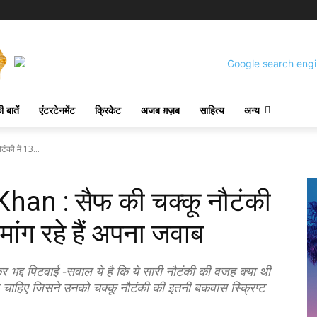
 बातें
एंटरटेनमेंट
क्रिकेट
अजब ग़ज़ब
साहित्य
अन्य
की में 13...
han : सैफ की चक्कू नौटंकी
– मांग रहे हैं अपना जवाब
भद्द पिटवाई -सवाल ये है कि ये सारी नौटंकी की वजह क्या थी
 चाहिए जिसने उनको चक्कू नौटंकी की इतनी बकवास स्क्रिप्ट