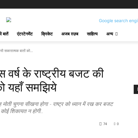
 बातें
एंटरटेनमेंट
क्रिकेट
अजब ग़ज़ब
साहित्य
अन्य
ी सकारात्मक बातों को...
र्ष के राष्ट्रीय बजट की
ो यहाँ समझिये
ोती चुगना सीखना होगा - राष्ट्र को ध्यान में रख कर बजट
कोई शिकायत न होगी..
74
0