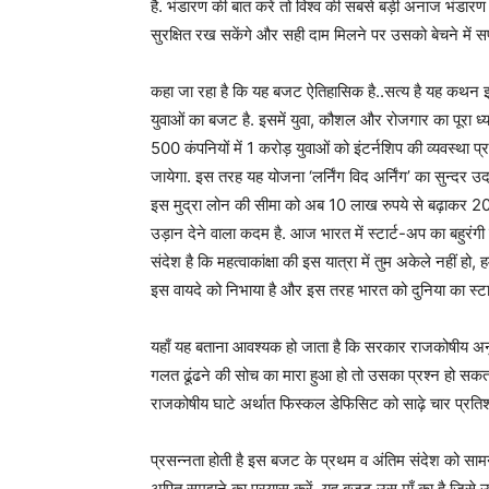
है. भंडारण की बात करें तो विश्व की सबसे बड़ी अनाज भं
सुरक्षित रख सकेंगे और सही दाम मिलने पर उसको बेचने में सफ
कहा जा रहा है कि यह बजट ऐतिहासिक है..सत्य है यह कथन इस
युवाओं का बजट है. इसमें युवा, कौशल और रोजगार का पूरा ध्
500 कंपनियों में 1 करोड़ युवाओं को इंटर्नशिप की व्यवस्था 
जायेगा. इस तरह यह योजना ‘लर्निंग विद अर्निंग’ का सुन्दर 
इस मुद्रा लोन की सीमा को अब 10 लाख रुपये से बढ़ाकर 20 ल
उड़ान देने वाला कदम है. आज भारत में स्टार्ट-अप का बहुरं
संदेश है कि महत्वाकांक्षा की इस यात्रा में तुम अकेले नहीं हो
इस वायदे को निभाया है और इस तरह भारत को दुनिया का स्टा
यहाँ यह बताना आवश्यक हो जाता है कि सरकार राजकोषीय अनु
गलत ढूंढने की सोच का मारा हुआ हो तो उसका प्रश्न हो सकता ह
राजकोषीय घाटे अर्थात फिस्कल डेफिसिट को साढ़े चार प्रति
प्रसन्नता होती है इस बजट के प्रथम व अंतिम संदेश को सामन
अपितु समझने का प्रयास करें. यह बजट उस माँ का है जिसे उज