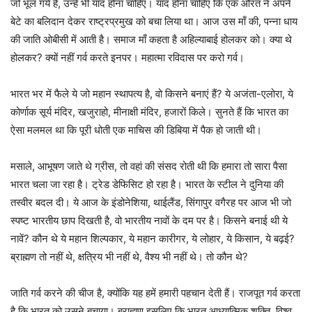
जो भूल गये हैं, उन्हें भी याद होना चाहिए। याद होना चाहिए कि एक औरत ने अपने
बेटे का बलिदान देकर राष्ट्रप्रमुख को बचा लिया था। आज उस माँ की, पन्ना धाय
की जाति ओबीसी में आती है। समाज माँ कहता है अहिल्याबाई होलकर को। क्या थे
होलकर? क्यों नहीं गर्व करते इनपर। महात्मा रविदास पर करो गर्व।
भारत भर में फैले ये जो महान स्थापत्य है, वो किसने बनाएं हैं? ये अजंता-एलोरा, ये
कोर्णाक सूर्य मंदिर, खजुराहो, मीनाक्षी मंदिर, हजारों किले। सुनते हैं कि भारत का
ऐसा मलमल था कि पूरी धोती एक माचिस की डिबिया में पैक हो जाती थी।
मसाले, आभूषण जाते थे ग्रीस, तो वहां की संसद रोती थी कि हमारा तो सारा पैसा
भारत चला जा रहा है। ट्रेड डेफिसिट हो रहा है। भारत के स्टील ने दुनिया की
तस्वीर बदल दी। ये आज के इंडोनेशिया, थाईलैंड, सिंगापुर वगैरह पर आज भी जो
स्पष्ट भारतीय छाप दिखती है, वो भारतीय नावों के दम पर है। किसने बनाई थी ये
नावें? कौन थे ये महान शिल्पकार, ये महान कारीगर, ये लोहार, ये किसान, ये बढ़ई?
ब्राह्मण तो नहीं थे, क्षत्रिय भी नहीं थे, वैश्य भी नहीं थे। तो कौन थे?
जाति गर्व करने की चीज है, क्योंकि यह हमें हमारी पहचान देती हैं। राजपूत गर्व करता
है कि भारत को उसने बचाया। ब्राह्मण इसलिए कि भारत आध्यात्मिक शक्ति, विश्व