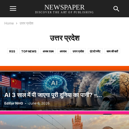
NEWSPAPER
DISCOVER THE ART OF PUBLISHING
Home
उत्तर प्रदेश
उत्तर प्रदेश
RSS
TOP NEWS
अजब ग़ज़ब
अपराध
उत्तर प्रदेश
एंटरटेनमेंट
काम की बातें
क्रिकेट
गाँव देहात
दुनियादारी
धर्म- ज्योतिष
भोजपुरी दुनिया
राष्ट्र
विशेष
साहित्य
AI 3 साल में पी जाएगा पूरी दुनिया का पानी? –...
Editor NHG
-
June 6, 2026