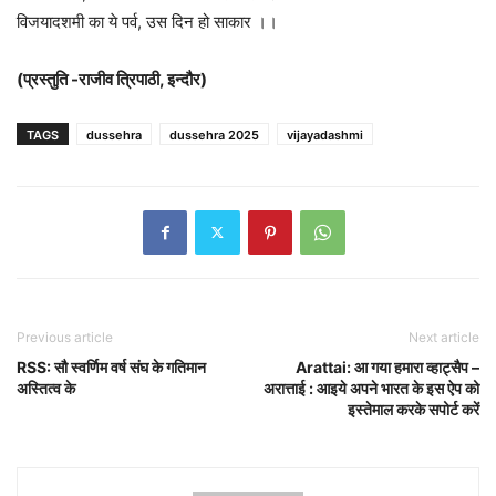
विजयादशमी का ये पर्व, उस दिन हो साकार ।।
(प्रस्तुति -राजीव त्रिपाठी, इन्दौर)
TAGS
dussehra
dussehra 2025
vijayadashmi
Previous article
Next article
RSS: सौ स्वर्णिम वर्ष संघ के गतिमान
Arattai: आ गया हमारा व्हाट्सैप –
अस्तित्व के
अरात्ताई : आइये अपने भारत के इस ऐप को
इस्तेमाल करके सपोर्ट करें