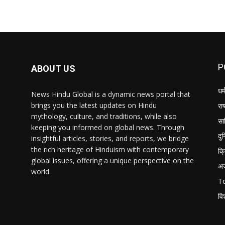
P
ABOUT US
धर्
News Hindu Global is a dynamic news portal that
brings you the latest updates on Hindu
राष
mythology, culture, and traditions, while also
सा
keeping you informed on global news. Through
दु
insightful articles, stories, and reports, we bridge
the rich heritage of Hinduism with contemporary
क्
global issues, offering a unique perspective on the
अ
world.
T
वि