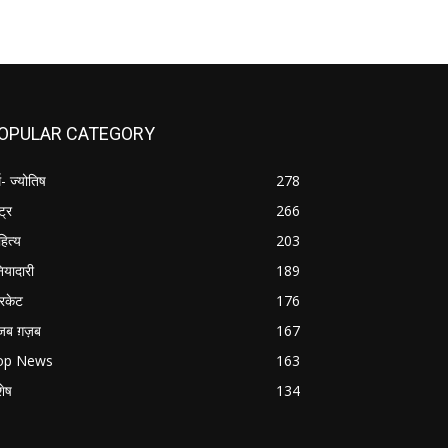
OPULAR CATEGORY
म- ज्योतिष
278
्ट्र
266
हित्य
203
नियादारी
189
रिकेट
176
जब ग़ज़ब
167
op News
163
शेष
134