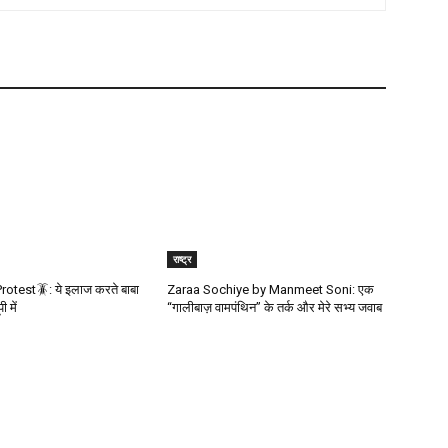
राष्ट्र
otest🪳: ये इलाज करते बाबा
Zaraa Sochiye by Manmeet Soni: एक
 में
“गालीबाज़ वामपंथिन” के तर्क और मेरे सभ्य जवाब