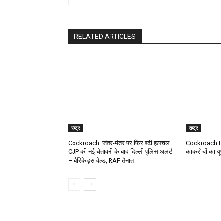
RELATED ARTICLES
राष्ट्र
राष्ट्र
Cockroach: जंतर-मंतर पर फिर बढ़ी हलचल –
Cockroach Pr
CJP की नई चेतावनी के बाद दिल्ली पुलिस अलर्ट
काकरोचों का यूपी
– बैरिकेड्स वेल्ड, RAF तैनात