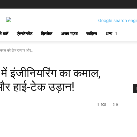
 बातें
एंटरटेनमेंट
क्रिकेट
अजब ग़ज़ब
साहित्य
अन्य
कास की तेज़ रफ्तार और...
ें इंजीनियरिंग का कमाल,
और हाई-टेक उड़ान!
108
0