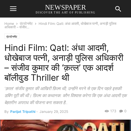
NEWSPAPER
DISCOVER THE ART OF PUBLISHING
Home
एंटरटेनमेंट
Hindi Film: Qatl: अंधा आदमी, धोखेबाज पत्नी, अनाड़ी पुलिस
अधिकारी – संजीव...
एंटरटेनमेंट
Hindi Film: Qatl: अंधा आदमी,
धोखेबाज पत्नी, अनाड़ी पुलिस अधिकारी
– संजीव कुमार की ‘क़त्ल’ एक आदर्श
बॉलीवुड Thriller थी
'क़त्ल' संजीव कुमार की आखिरी फ़िल्म थी; उन्होंने मरने से एक दिन पहले इसकी
डबिंग पूरी की थी। फ़िल्म का कथानक: कौन विश्वास करेगा कि एक अंधा आदमी एक
बेहतरीन अपराध की योजना बना सकता है..
173
0
By
Parijat Tripathi
-
January 29, 2025