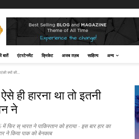
 बातें
एंटरटेनमेंट
क्रिकेट
अजब ग़ज़ब
साहित्य
अन्य
की क्यों की...
से ही हारना था तो इतनी
ान ने
फिर स् भारत ने पाकिस्तान को हराया - इस बार हार का
ार ने किया पाक को बेनकाब