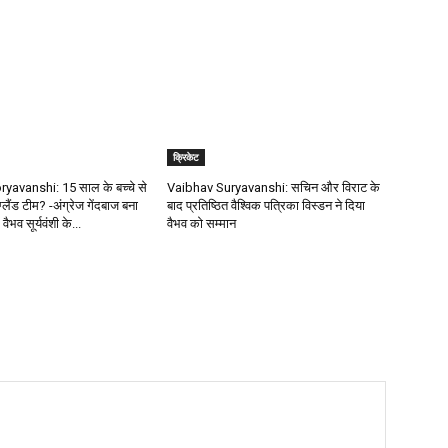
क्रिकेट
avanshi: 15 साल के बच्चे से
Vaibhav Suryavanshi: सचिन और विराट के
ंग्लैंड टीम? -अंग्रेज गेंदबाज बना
बाद प्रतिष्ठित वैश्विक पत्रिका विस्डन ने दिया
 वैभव सूर्यवंशी के...
वैभव को सम्मान