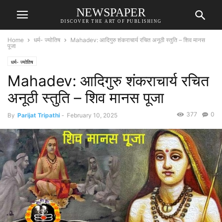
NEWSPAPER
DISCOVER THE ART OF PUBLISHING
Home
धर्म- ज्योतिष
Mahadev: आदिगुरु शंकराचार्य रचित अनूठी स्तुति – शिव मानस
पूजा
धर्म- ज्योतिष
Mahadev: आदिगुरु शंकराचार्य रचित
अनूठी स्तुति – शिव मानस पूजा
377
0
By
Parijat Tripathi
-
February 10, 2025