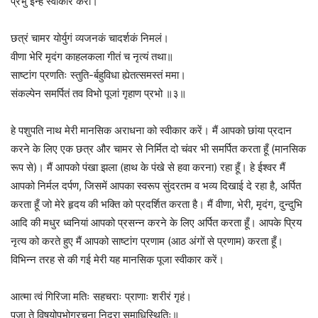
प्रभु इन्हे स्वीकार करो।
छत्रं चामर योर्युगं व्यजनकं चादर्शकं निमलं।
वीणा भेरि मृदंग काहलकला गीतं च नृत्यं तथा॥
साष्टांग प्रणतिः स्तुति-र्बहुविधा ह्येतत्समस्तं ममा।
संकल्पेन समर्पितं तव विभो पूजां गृहाण प्रभो ॥३॥
हे पशुपति नाथ मेरी मानसिक अराधना को स्वीकार करें। मैं आपको छांया प्रदान
करने के लिए एक छत्र और चामर से निर्मित दो चंवर भी समर्पित करता हूँ (मानसिक
रूप से)। मैं आपको पंखा झला (हाथ के पंखे से हवा करना) रहा हूँ। हे ईश्वर मैं
आपको निर्मल दर्पण, जिसमें आपका स्वरूप सुंदरतम व भव्य दिखाई दे रहा है, अर्पित
करता हूँ जो मेरे हृदय की भक्ति को प्रदर्शित करता है। मैं वीणा, भेरी, मृदंग, दुन्दुभि
आदि की मधुर ध्वनियां आपको प्रसन्न करने के लिए अर्पित करता हूँ। आपके प्रिय
नृत्य को करते हुए मैं आपको साष्टांग प्रणाम (आठ अंगों से प्रणाम) करता हूँ।
विभिन्न तरह से की गई मेरी यह मानसिक पूजा स्वीकार करें।
आत्मा त्वं गिरिजा मतिः सहचराः प्राणाः शरीरं गृहं।
पूजा ते विषयोपभोगरचना निद्रा समाधिस्थितिः॥