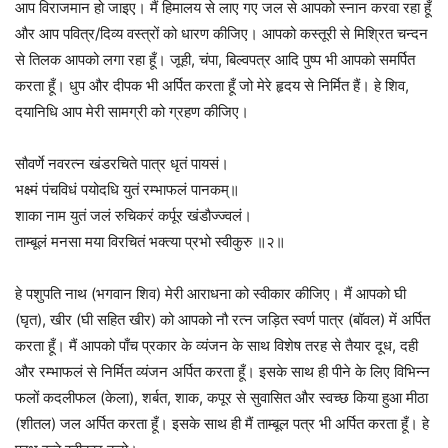
आप विराजमान हो जाइए। मैं हिमालय से लाए गए जल से आपको स्नान करवा रहा हूँ
और आप पवित्र/दिव्य वस्त्रों को धारण कीजिए। आपको कस्तूरी से मिश्रित चन्दन
से तिलक आपको लगा रहा हूँ। जूही, चंपा, बिल्वपत्र आदि पुष्प भी आपको समर्पित
करता हूँ। धुप और दीपक भी अर्पित करता हूँ जो मेरे हृदय से निर्मित हैं। हे शिव,
दयानिधि आप मेरी सामग्री को ग्रहण कीजिए।
सौवर्णे नवरत्न खंडरचिते पात्र धृतं पायसं।
भक्ष्मं पंचविधं पयोदधि युतं रम्भाफलं पानकम्‌॥
शाका नाम युतं जलं रुचिकरं कर्पूर खंडौज्ज्वलं।
ताम्बूलं मनसा मया विरचितं भक्त्या प्रभो स्वीकुरु ॥२॥
हे पशुपति नाथ (भगवान शिव) मेरी आराधना को स्वीकार कीजिए। मैं आपको घी
(घृत), खीर (घी सहित खीर) को आपको नौ रत्न जड़ित स्वर्ण पात्र (बॉवल) में अर्पित
करता हूँ। मैं आपको पाँच प्रकार के व्यंजन के साथ विशेष तरह से तैयार दूध, दही
और रम्भाफलं से निर्मित व्यंजन अर्पित करता हूँ। इसके साथ ही पीने के लिए विभिन्न
फलों कदलीफल (केला), शर्बत, शाक, कपूर से सुवासित और स्वच्छ किया हुआ मीठा
(शीतल) जल अर्पित करता हूँ। इसके साथ ही मैं ताम्बूल पत्र भी अर्पित करता हूँ। हे