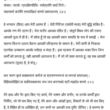
संचारः पदयोः प्रदक्षिणविधिः स्तोत्राणि सर्वा गिरो।
यद्यत्कर्म करोमि तत्तदखिलं शम्भो तवाराधनम्‌ ॥४॥
हे भगवान (शिव) आप मेरी आत्मा हैं । देवी गिरिजा (पार्वती माता) मेरी बुद्धि शक्ति हैं।
आपके गण मेरे प्राण हैं। मेरा शरीर आपका मंदिर है। संपूर्ण विषय भोग की रचना
आपकी पूजा में ही है। मैं सोता हूँ तो वह आपकी ध्यान समाधि के रूप में समझें । मेरा
चलना फिरना उठना बैठना आपकी परिक्रमा के समान है। मेरी वाणी से निकला
प्रत्येक उच्चारण आपके स्तोत्र व मंत्र हैं। इस प्रकार मैं आपका भक्त जिन जिन
कर्मों को करता हूं, यही आपकी आराधना है। मैं जो भी काम करता हूं, वह सब आपकी
आराधना (पूजा) है, हे शंभू।
कर चरण कृतं वाक्कायजं कर्मजं वा श्रवणनयनजं वा मानसं वापराधम्‌।
विहितमविहितं वा सर्वमेतत्क्षमस्व जय जय करणाब्धे श्री महादेव शम्भो ॥५॥
मेरे हाथ और पैर द्वारा किए गए कार्य, मेरे भाषण और शरीर, या उनके कार्यों द्वारा
निर्मित, जो भी पाप किए गए हैं, मेरे कान और आंखों द्वारा, विचारों से जो भी पाप किए
हैं, वे विहित हों या अविहित हों, उन सभी पर आपकी दया दृष्टि दीजिए। हे करुणा के