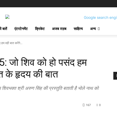
!
 बातें
एंटरटेनमेंट
क्रिकेट
अजब ग़ज़ब
साहित्य
अन्य
 वही बात करेंगे...
 जो शिव को हो पसंद हम
्त के हृदय की बात
भक्त श्री अरुण सिंह की प्रस्तुति बताती है भोले नाथ को
167
0