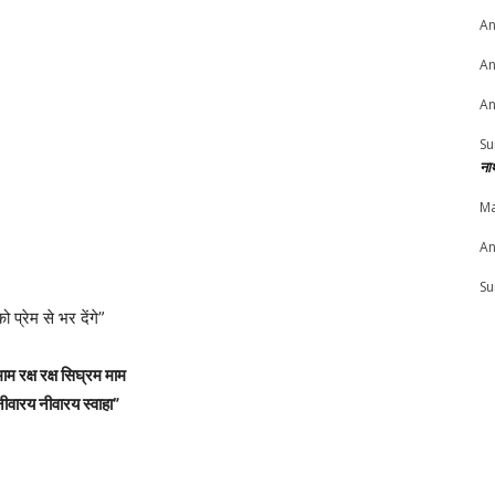
An
An
An
Su
ना
Ma
An
Su
 प्रेम से भर देंगे”
ाम रक्ष रक्ष सिघ्रम माम
 नीवारय नीवारय स्वाहा”