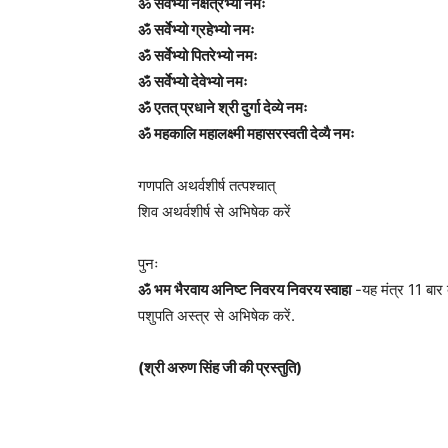
ॐ सर्वेभ्यो नक्षत्रेभ्यो नमः
ॐ सर्वेभ्यो ग्रहेभ्यो नमः
ॐ सर्वेभ्यो पितरेभ्यो नमः
ॐ सर्वेभ्यो देवेभ्यो नमः
ॐ एतत् प्रधाने श्री दुर्गा देव्ये नमः
ॐ महकालि महालक्ष्मी महासरस्वती देव्यै नमः
गणपति अथर्वशीर्ष तत्पश्चात्
शिव अथर्वशीर्ष से अभिषेक करें
पुनः
ॐ भम भैरवाय अनिष्ट निवरय निवरय स्वाहा
-यह मंत्र 11 बार ब
पशुपति अस्त्र से अभिषेक करें.
(श्री अरुण सिंह जी की प्रस्तुति)