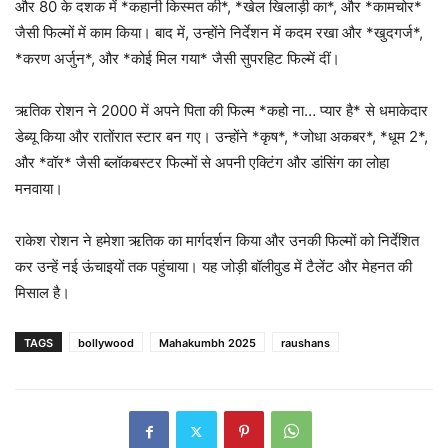
और 80 के दशक में *कहानी किस्मत की*, *खेल खिलाड़ी का*, और *कामचोर*
जैसी फिल्मों में काम किया। बाद में, उन्होंने निर्देशन में कदम रखा और *खुदगर्ज*,
*करण अर्जुन*, और *कोई मिल गया* जैसी सुपरहिट फिल्में दीं।
ऋतिक रोशन ने 2000 में अपने पिता की फिल्म *कहो ना… प्यार है* से धमाकेदार
डेब्यू किया और रातोंरात स्टार बन गए। उन्होंने *कृष*, *जोधा अकबर*, *धूम 2*,
और *वॉर* जैसी ब्लॉकबस्टर फिल्मों से अपनी एक्टिंग और डांसिंग का लोहा
मनवाया।
राकेश रोशन ने हमेशा ऋतिक का मार्गदर्शन किया और उनकी फिल्मों को निर्देशित
कर उन्हें नई ऊंचाइयों तक पहुंचाया। यह जोड़ी बॉलीवुड में टैलेंट और मेहनत की
मिसाल है।
TAGS
bollywood
Mahakumbh 2025
raushans