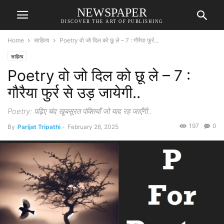
NEWSPAPER
DISCOVER THE ART OF PUBLISHING
Home
साहित्य
Poetry वो जो दिल को छू ले – 7 : गौरैया फुर्र...
साहित्य
Poetry वो जो दिल को छू ले – 7 :
गौरैया फुर्र से उड़ जायेगी..
Poetry: पढ़िए चंद खूबसूरत पंक्तियाँ जो याद रह जाएँगी..
197
0
By
Parijat Tripathi
-
February 26, 2025