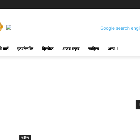
 बातें
एंटरटेनमेंट
क्रिकेट
अजब ग़ज़ब
साहित्य
अन्य
साहित्य