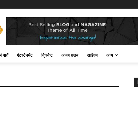
 बातें
एंटरटेनमेंट
क्रिकेट
अजब ग़ज़ब
साहित्य
अन्य