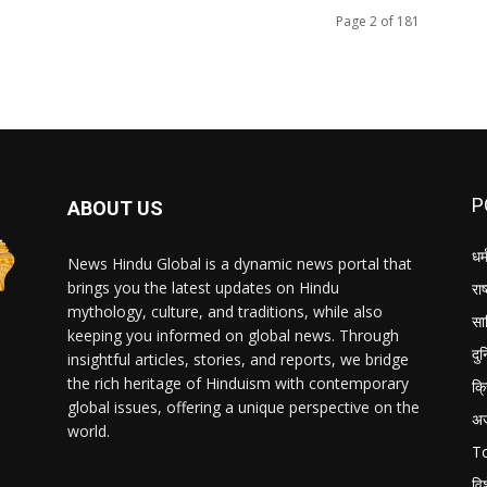
Page 2 of 181
P
ABOUT US
धर्
News Hindu Global is a dynamic news portal that
brings you the latest updates on Hindu
राष
mythology, culture, and traditions, while also
सा
keeping you informed on global news. Through
दु
insightful articles, stories, and reports, we bridge
the rich heritage of Hinduism with contemporary
क्
global issues, offering a unique perspective on the
अ
world.
T
वि