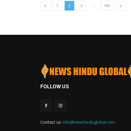
...
1
2
3
181
FOLLOW US
Contact us:
info@newshinduglobal.com