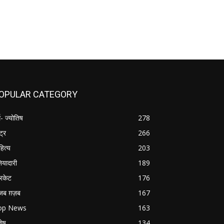
OPULAR CATEGORY
म- ज्योतिष
278
्ट्र
266
हित्य
203
नियादारी
189
रिकेट
176
जब ग़ज़ब
167
op News
163
शेष
134