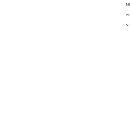
Ma
An
Su