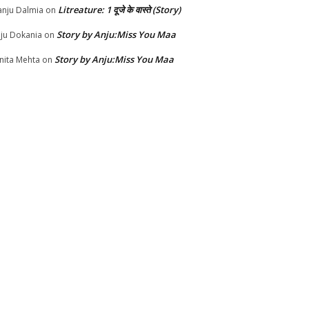
Litreature: 1 दूजे के वास्ते (Story)
nju Dalmia
on
Story by Anju:Miss You Maa
ju Dokania
on
Story by Anju:Miss You Maa
nita Mehta
on