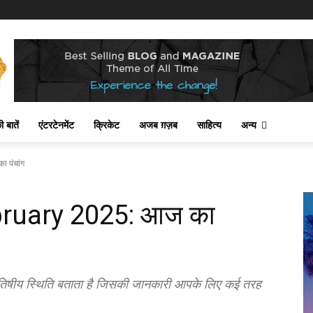
 बातें
एंटरटेनमेंट
क्रिकेट
अजब ग़ज़ब
साहित्य
अन्य
 पंचांग
ruary 2025: आज का
िषीय स्थिति बताता है जिसकी जानकारी आपके लिए कई तरह