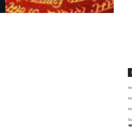
An
An
An
Su
ना