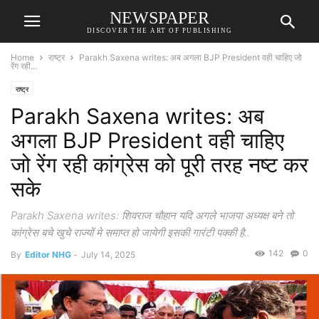
NEWSPAPER
DISCOVER THE ART OF PUBLISHING
Home
राष्ट्र
Parakh Saxena writes: अब अगला BJP President वही चाहिए जो
रेंग रही...
राष्ट्र
Parakh Saxena writes: अब
अगला BJP President वही चाहिए
जो रेंग रही कांग्रेस को पूरी तरह नष्ट कर
सके
Parakh Saxena writes: शिवराज चौहान यदि अगले भाजपा अध्यक्ष बने तो
कांग्रेस बचे खुचे राज्यों मे समाप्त हो जायेगी इसकी गारंटी पक्की है..
142
0
By
Editor NHG
-
July 14, 2025