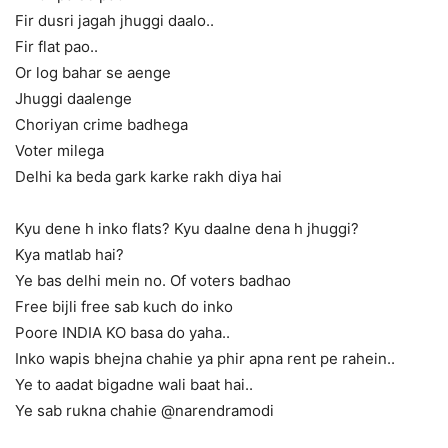
Fir dusri jagah jhuggi daalo..
Fir flat pao..
Or log bahar se aenge
Jhuggi daalenge
Choriyan crime badhega
Voter milega
Delhi ka beda gark karke rakh diya hai
Kyu dene h inko flats? Kyu daalne dena h jhuggi?
Kya matlab hai?
Ye bas delhi mein no. Of voters badhao
Free bijli free sab kuch do inko
Poore INDIA KO basa do yaha..
Inko wapis bhejna chahie ya phir apna rent pe rahein..
Ye to aadat bigadne wali baat hai..
Ye sab rukna chahie @narendramodi