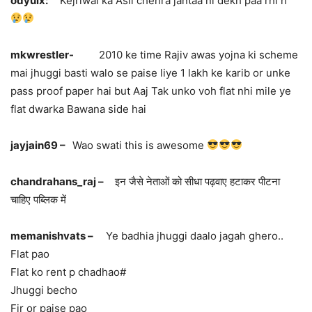
odyulx:
Kejriwal ka Asli chehra jantaa ni dekh paa rhi h
mkwrestler-
2010 ke time Rajiv awas yojna ki scheme
mai jhuggi basti walo se paise liye 1 lakh ke karib or unke
pass proof paper hai but Aaj Tak unko voh flat nhi mile ye
flat dwarka Bawana side hai
jayjain69 –
Wao swati this is awesome
chandrahans_raj –
इन जैसे नेताओं को सीधा पढ़वाए हटाकर पीटना
चाहिए पब्लिक में
memanishvats –
Ye badhia jhuggi daalo jagah ghero..
Flat pao
Flat ko rent p chadhao#
Jhuggi becho
Fir or paise pao