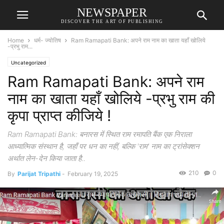
NEWSPAPER
DISCOVER THE ART OF PUBLISHING
Home
धर्म- ज्योतिष
Ram Ramapati Bank: अपने राम नाम का खाता यहाँ खोलिये
-प्रभु राम...
Uncategorized
Ram Ramapati Bank: अपने राम
नाम का खाता यहाँ खोलिये -प्रभु राम की
कृपा प्राप्त कीजिये !
Ram Ramapati Bank: बनारस में स्थित राम रमापति बैंक एक निराला
आध्यात्मिक संस्थान है, जहाँ पर धन का नहीं, बल्कि 'राम' नाम का ट्रांसेक्शन
अर्थात लेन-देन किया जाता है..
210
0
By
Parijat Tripathi
-
February 19, 2025