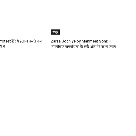
राष्ट्र
otest🪳: ये इलाज करते बाबा
Zaraa Sochiye by Manmeet Soni: एक
 में
“गालीबाज़ वामपंथिन” के तर्क और मेरे सभ्य जवाब