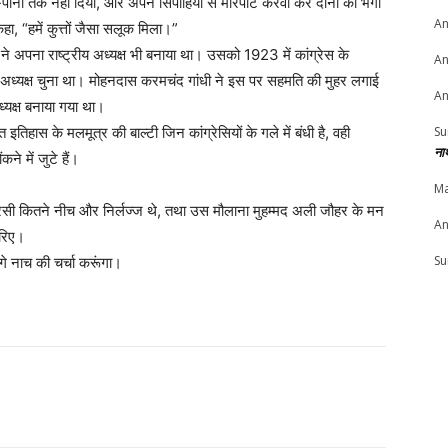
य-पानी तक नहीं दिया, और अपने सिपाहियों से मारपीट करवा कर दोनों को भगा
An
, “हमें कुत्तों जैसा सलूक मिला।”
 ने अपना राष्ट्रीय अध्यक्ष भी बनाया था। उसको 1923 में कांग्रेस के
An
ना अध्यक्ष चुना था। मोहनदास करमचंद गांधी ने इस पर सहमति की मुहर लगाई
An
्यक्ष बनाया गया था।
Su
हास के मलमूत्र की बाल्टी जिन कांग्रेसियों के गले में बंधी है, वही
ना
ने में जुटे हैं।
Ma
ग्रेसी कितने नीच और निर्लज्ज थे, तथा उस मौलाना मुहम्मद अली जौहर के मन
An
करिए।
Su
े नाच की चर्चा करूंगा।