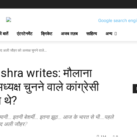
 बातें
एंटरटेनमेंट
क्रिकेट
अजब ग़ज़ब
साहित्य
अन्य
ली जौहर को अध्यक्ष चुनने वाले...
hra writes: मौलाना
यक्ष चुनने वाले कांग्रेसी
 थे?
. इतनी बेशर्मी... इतना झूठ... आज के भारत से भी....पहले
म्मद अली जौहर?
114
0