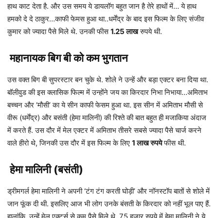
हाथ काट देता है. और उस समय ये डायलॉग बहुत जान है तेरे हाथों में… ये हाथ
हमको दे दे ठाकुर…काफी फेमस हुआ था..धर्मेंद्र के बाद इस फिल्म के लिए संजीव
कुमार को ज्यादा पैसे मिले थे. उनकी फीस
1.25
लाख
रुपये थी.
महानायक बिग बी को कम भुगतान
उस वक्त बिग बी सुपरस्टार बन चुके थे. शोले ने उन्हें और बड़ा एक्टर बना दिया था.
बॉलीवुड की इस क्लासिक फिल्म में उन्होंने जय का किरदार निभा निभाया…अमिताभ
बच्चन और ‘मौसी’ का ये सीन काफी फेसम हुआ था. इस सीन में अमिताभ मौसी से
वीरू (धर्मेंद्र) और बसंती (हेमा मालिनी) की रिश्ते की बात बहुत ही मजाकिया अंदाज
में करते हैं. उस दौर में मेल एक्टर में अमिताभ तीसरे सबसे ज्यादा पैसे चार्ज करने
वाले हीरो थे, जिनकी उस दौर में इस फिल्म के लिए
1
लाख रुपये
फीस थी.
हेमा मालिनी (बसंती)
ड्रीमगर्ल हेमा मालिनी ने अपनी ‘टंग टंग करती घोड़ी’ और नॉनस्टॉप बातों से शोले में
जान फूंक दी थी. इसलिए आज भी लोग उनके बंसती के किरदार को नहीं भूल पाए हैं.
हालांकि, उन्हें मेल एक्टर्स से कम पैसे मिले थे. 75 हजार रुपये में हेमा मालिनी ने ये