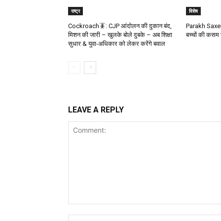
राष्ट्र
विशेष
Cockroach🪳: CJP आंदोलन की दुकान बंद,
Parakh Saxena
मिशन की जारी – खुलके बोले दुबके – अब शिक्षा
बच्चों की कसम 
सुधार & युवा-अधिकार को लेकर करेंगे बवाल
LEAVE A REPLY
Comment: