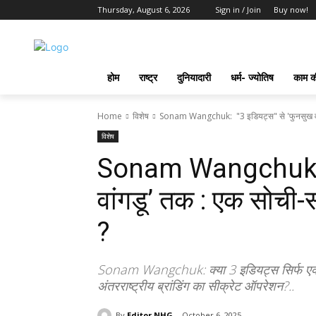
Thursday, August 6, 2026
Sign in / Join
Buy now!
होम
राष्ट्र
दुनियादारी
धर्म- ज्योतिष
काम की
Home
विशेष
Sonam Wangchuk: "3 इडियट्स" से 'फुनसुख वांगड
विशेष
Sonam Wangchuk: “
वांगडू’ तक : एक सोची-
?
Sonam Wangchuk: क्या 3 इडियट्स सिर्फ एक #फ
अंतरराष्ट्रीय ब्रांडिंग का सीक्रेट ऑपरेशन?..
By
Editor NHG
October 6, 2025