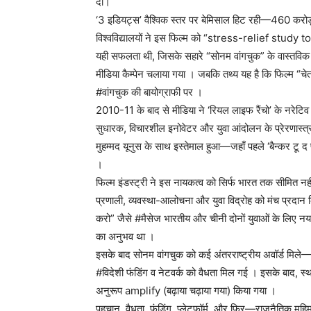
दी।
‘3 इडियट्स’ वैश्विक स्तर पर बेमिसाल हिट रही—460 करोड़ 
विश्वविद्यालयों ने इस फिल्म को “stress-relief study to
यही सफलता थी, जिसके सहारे “सोनम वांगचुक” के वास्तविक जी
मीडिया कैम्पेन चलाया गया । जबकि तथ्य यह है कि फिल्
#वांगचुक की बायोग्राफी पर ।
2010-11 के बाद से मीडिया ने ‘रियल लाइफ रैंचो’ के नरेटिव
सुधारक, विचारशील इनोवेटर और युवा आंदोलन के प्रेरणास्त्रोत 
मुहम्मद यूनुस के साथ इस्तेमाल हुआ—जहाँ पहले ‘बैन्कर टू द
।
फिल्म इंडस्ट्री ने इस नायकत्व को सिर्फ भारत तक सीमित नह
प्रणाली, व्यवस्था-आलोचना और युवा विद्रोह को मंच प्रदान 
करो” जैसे #मैसेज भारतीय और चीनी दोनों युवाओं के लिए 
का अनुभव था ।
इसके बाद सोनम वांगचुक को कई अंतरराष्ट्रीय अवॉर्ड मिले—20
#विदेशी फंडिंग व नेटवर्क को वैधता मिल गई । इसके बाद, स
अनुरूप amplify (बढ़ाया चढ़ाया गया) किया गया ।
पहचान, वैधता, फंडिंग, प्लेटफॉर्म, और फिर—राजनैतिक मुहि