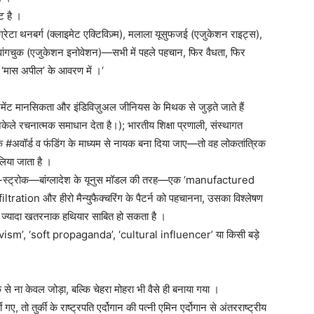
ट है ।
्रेटा थनबर्ग (क्लाइमेट एक्टिविज़्म), मलाला यूसुफजई (एजुकेशन राइट्स),
 वांगचुक (एजुकेशन इनोवेशन)—सभी में पहले पहचान, फिर वैधता, फिर
 ‘मास अपील’ के आवरण में ।‘
शमेंट मानसिकता और इंडिविज़ुअल जीनियस के मिथक से जुड़ते जाते हैं
अकेले रचनात्मक समाधान देता है।); भारतीय शिक्षा प्रणाली, संस्थागत
क #अवॉर्ड व फंडिंग के माध्यम से नायक बना दिया जाए—तो वह लोकतांत्रिक
लिया जाता है ।
र -स्ट्रोक—बांग्लादेश के यूनुस मॉडल की तरह—एक ‘manufactured
ltration और हीरो मैन्युफैक्चरिंग के पैटर्न को पहचानना, उसका विश्लेषण
 भी ज्यादा खतरनाक हथियार साबित हो सकता है ।
ctivism’, ‘soft propaganda’, ‘cultural influencer’ या किसी बड़े
 ना केवल जोड़ा, बल्कि चेहरा मोहरा भी वैसे ही बनाया गया ।
ए, तो तुर्की के राष्ट्रपति एर्दोगान की पत्नी एमिन एर्दोगान से अंतरराष्ट्रीय