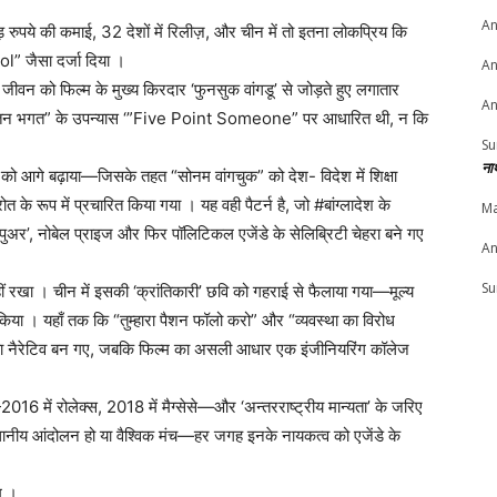
An
रुपये की कमाई, 32 देशों में रिलीज़, और चीन में तो इतना लोकप्रिय कि
ol” जैसा दर्जा दिया ।
An
वन को फिल्म के मुख्य किरदार ‘फुनसुक वांगडू’ से जोड़ते हुए लगातार
An
म “चेतन भगत” के उपन्यास ‘”Five Point Someone” पर आधारित थी, न कि
Su
ना
 को आगे बढ़ाया—जिसके तहत “सोनम वांगचुक” को देश- विदेश में शिक्षा
के रूप में प्रचारित किया गया । यह वही पैटर्न है, जो #बांग्लादेश के
Ma
 पुअर’, नोबेल प्राइज और फिर पॉलिटिकल एजेंडे के सेलिब्रिटी चेहरा बने गए
An
Su
ीं रखा । चीन में इसकी ‘क्रांतिकारी’ छवि को गहराई से फैलाया गया—मूल्य
किया । यहाँ तक कि “तुम्हारा पैशन फॉलो करो” और “व्यवस्था का विरोध
नया नैरेटिव बन गए, जबकि फिल्म का असली आधार एक इंजीनियरिंग कॉलेज
16 में रोलेक्स, 2018 में मैग्सेसे—और ‘अन्तरराष्ट्रीय मान्यता’ के जरिए
्थानीय आंदोलन हो या वैश्विक मंच—हर जगह इनके नायकत्व को एजेंडे के
म ।