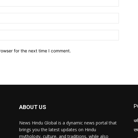
Email:*
Website:
rowser for the next time I comment.
P
ABOUT US
धर्
News Hindu Global is a dynamic news portal that
brings you the latest updates on Hindu
राष
mythology, culture, and traditions, while also