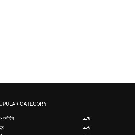
OPULAR CATEGORY
म- ज्योतिष
278
्ट्र
266