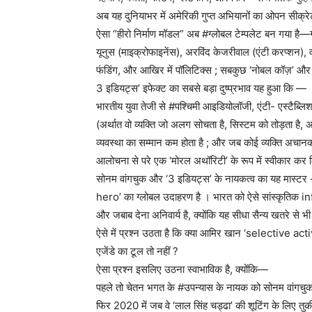
अब यह दुनियाभर में अमेरिकी गुप्त अभियानों का ओपन सीक्रे
ऐसा “हीरो निर्माण मॉडल” अब #ग्लोबल टेम्पलेट बन गया है—ग
यूनुस (माइक्रोफाइनेंस), अरविंद केजरीवाल (एंटी करप्शन),
फंडिंग, और आखिर में पॉलिटिक्स ; सबकुछ ‘नोबल कॉज़’ और
3 इडियट्स’ इफेक्ट का सबसे बड़ा दुष्प्रभाव यह हुआ कि —
भारतीय युवा तेजी से #पश्चिमी आइडियोलॉजी, एंटी- एस्टैब्लि
(अर्थात वो व्यक्ति जो अलग सोचता है, सिस्टम को तोड़ता है, 
व्यवस्था का सम्मान कम होता है ; और जब कोई व्यक्ति अचान
आलोचना से परे एक ‘मोरल अथॉरिटी’ के रूप में स्वीकार कर 
सोनम वांगचुक और ‘3 इडियट्स’ के नायकत्व का यह मास्ट
hero’ का ग्लोबल उदाहरण है । भारत को ऐसे सांस्कृतिक infi
और जबाब देना अनिवार्य है, क्योंकि यह सीधा सैन्य खतरे से
ऐसे में प्रश्न उठता है कि क्या आमिर खान ‘selective a
एजेंडे का टूल तो नहीं ?
ऐसा प्रश्न इसलिए उठना स्वाभाविक है, क्योंकि—
पहले तो चेतन भगत के #उपन्यास के नायक को सोनम वांगचुक से
फिर 2020 में जब वे ‘लाल सिंह चड्ढा’ की शूटिंग के लिए तुर्की ग