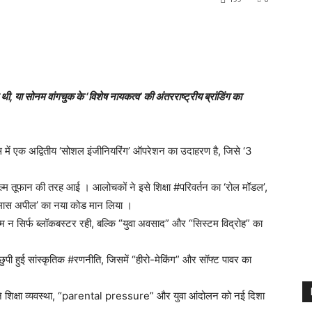
सोनम वांगचुक के ‘विशेष नायकत्व’ की अंतरराष्ट्रीय ब्रांडिंग का
स में एक अद्वितीय ‘सोशल इंजीनियरिंग’ ऑपरेशन का उदाहरण है, जिसे ‘3
्म तूफान की तरह आई । आलोचकों ने इसे शिक्षा #परिवर्तन का ‘रोल मॉडल’,
ने ‘मास अपील’ का नया कोड मान लिया ।
िल्म न सिर्फ ब्लॉकबस्टर रही, बल्कि “युवा अवसाद” और “सिस्टम विद्रोह” का
पी हुई सांस्कृतिक #रणनीति, जिसमें “हीरो-मेकिंग” और सॉफ्ट पावर का
इसने शिक्षा व्यवस्था, “parental pressure” और युवा आंदोलन को नई दिशा