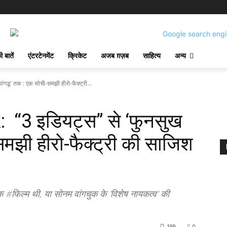
 बातें
एंटरटेनमेंट
क्रिकेट
अजब ग़ज़ब
साहित्य
अन्य
ू' तक : एक सोची-समझी हीरो-फैक्ट्री...
3 इडियट्स” से ‘फुनसुख
समझी हीरो-फैक्ट्री की साजिश
िल्म थी, या सोनम वांगचुक के 'विशेष नायकत्व' की
199
0