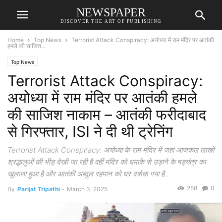
NEWSPAPER
DISCOVER THE ART OF PUBLISHING
Home
Top News
Terrorist Attack Conspiracy: अयोध्या में राम मंदिर पर आतंकी
हमले की साजिश...
Top News
Terrorist Attack Conspiracy:
अयोध्या में राम मंदिर पर आतंकी हमले
की साजिश नाकाम – आतंकी फरीदाबाद
से गिरफ्तार, ISI ने दी थी ट्रेनिंग
Terrorist Attack Conspiracy: अयोध्या के राम मंदिर में जहां आजकल लाखों
श्रद्धालुओं की भीड़ देखी जा रही है वहीं मंदिर को धमाके से उड़ाने के षड्यंत्र का
खुलासा हुआ है और आतंकी अब्दुल रहमान को धर दबोचा गया है..
258
0
By
Parijat Tripathi
-
March 3, 2025