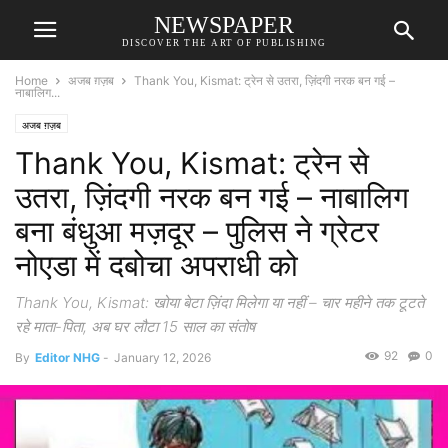
NEWSPAPER
DISCOVER THE ART OF PUBLISHING
Home
अजब ग़ज़ब
Thank You, Kismat: ट्रेन से उतरा, ज़िंदगी नरक बन गई –
नाबालिग...
अजब ग़ज़ब
Thank You, Kismat: ट्रेन से
उतरा, ज़िंदगी नरक बन गई – नाबालिग
बना बंधुआ मज़दूर – पुलिस ने ग्रेटर
नोएडा में दबोचा अपराधी को
Thank You, Kismat: खोया बेटा ज़िंदा मिलेगा या नहीं – चार महीने तक टूटते
रहे माता-पिता, अब घर लौटा 15 साल का संतोष
92
0
By
Editor NHG
-
January 12, 2026