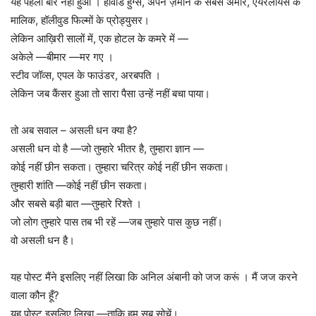
यह पहली बार नहीं हुआ । होवार्ड हुग्स, अपने ज़माने के सबसे अमीर, एयरलायंस के
मालिक, हॉलीवुड फिल्मों के प्रोड्युसर।
लेकिन आख़िरी सालों में, एक होटल के कमरे में —
अकेले —बीमार —मर गए ।
स्टीव जॉव्स, एपल के फाउंडर, अरबपति ।
लेकिन जब कैंसर हुआ तो सारा पैसा उन्हें नहीं बचा पाया।
तो अब सवाल – असली धन क्या है?
असली धन वो है —जो तुम्हारे भीतर है, तुम्हारा ज्ञान —
कोई नहीं छीन सकता। तुम्हारा चरित्र कोई नहीं छीन सकता।
तुम्हारी शांति —कोई नहीं छीन सकता।
और सबसे बड़ी बात —तुम्हारे रिश्ते ।
जो लोग तुम्हारे पास तब भी रहें —जब तुम्हारे पास कुछ नहीं।
वो असली धन है।
यह पोस्ट मैंने इसलिए नहीं लिखा कि अनिल अंबानी को जज करूं । मैं जज करने
वाला कौन हूँ?
यह पोस्ट इसलिए लिखा —ताकि हम सब सोचें।