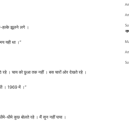
An
An
Su
-हल्के झूलने लगे ।
ना
Ma
 समय यही था ।”
An
Su
े रहे । चाय को छुआ तक नहीं । बस चारों ओर देखते रहे ।
 थी । 1969 में ।”
े-धीमे कुछ बोलते रहे । मैं सुन नहीं पाया ।