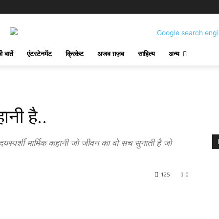
 बातें
एंटरटेनमेंट
क्रिकेट
अजब ग़ज़ब
साहित्य
अन्य
ानी है..
ृदयस्पर्शी मार्मिक कहानी जो जीवन का वो सच सुनाती है जो
125
0