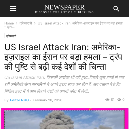
NEWSPAPER
DISCOVER THE ART OF PUBLISHING
Home
दुनियादारी
US Israel Attack Iran: अमेरिका-इज़राइल का ईरान पर बड़ा हमला
– ट्रंप...
दुनियादारी
US Israel Attack Iran: अमेरिका-
इज़राइल का ईरान पर बड़ा हमला – ट्रंप
की पुष्टि से बढ़ी कई देशों की चिन्ता
US Israel Attack Iran: जिसकी आशंका थी वही हुआ..पिछले कुछ हफ्तों से चल
रही अमेरिकी सैन्य सरगर्मियों ने अपने इरादे साफ कर दिये हैं..अब देखना ये है कि
मिडिल ईस्ट में ये आग कितने देशों को अपनी चपेट में लेगी..
81
0
By
Editor NHG
-
February 28, 2026