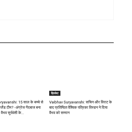
क्रिकेट
avanshi: 15 साल के बच्चे से
Vaibhav Suryavanshi: सचिन और विराट के
ंग्लैंड टीम? -अंग्रेज गेंदबाज बना
बाद प्रतिष्ठित वैश्विक पत्रिका विस्डन ने दिया
 वैभव सूर्यवंशी के...
वैभव को सम्मान