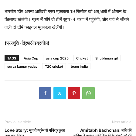
भारतीय टीम अपना आखिरी ग्रुप मुकाबला 19 सितंबर को अबू धाबी में ओमान के
खिलाफ खेलेगी। ग्रुप में शीर्ष दो टीमें सुपर-4 चरण में पहुंचेंगी, और वहां से जीतने
वाली दो टीमें फाइनल मुकाबला खेलेंगी।
(प्रस्तुति -त्रिपाठी इंद्रनील)
TAGS
Asia Cup
asia cup 2025
Cricket
Shubhman gil
surya kumar yadav
T20 cricket
team india
Previous article
Next article
Love Story: युग के प्रेम से पवित्र हुआ
Amitabh Bachchan: बांबे की
नूरा का जीवन
बारिश ने बख्शा नहीं बिग बी के बंगले को भी