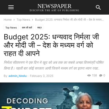
NEWSPAPER
DISCOVER THE ART OF PUBLISHING
Home
Top News
Budget 2025: धन्यवाद निर्मला जी और मोदी जी – देश के मध्यम...
Top News
काम की बातें
राष्ट्र
Budget 2025: धन्यवाद निर्मला जी
और मोदी जी – देश के मध्यम वर्ग को
राहत दी आपने
निर्मला सीतारमण ने एक दिन मे खुद को अब तक का सबसे अच्छा वित्तमंत्री घोषित
किया है। पहली बार कोई सरकार आयी जिसने मध्यम वर्ग का इतना ध्यान रखा..
158
0
By
admin_hindu
-
February 3, 2025