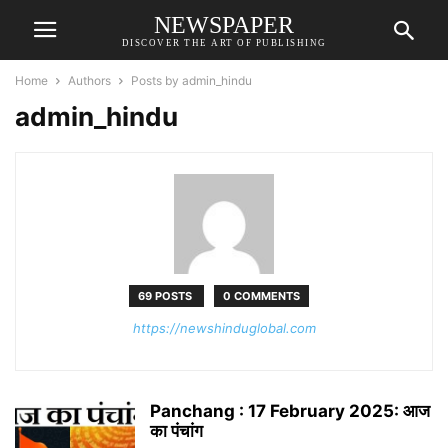
NEWSPAPER
DISCOVER THE ART OF PUBLISHING
Home
Authors
Posts by admin_hindu
admin_hindu
69 POSTS
0 COMMENTS
https://newshinduglobal.com
Panchang : 17 February 2025: आज
का पंचांग