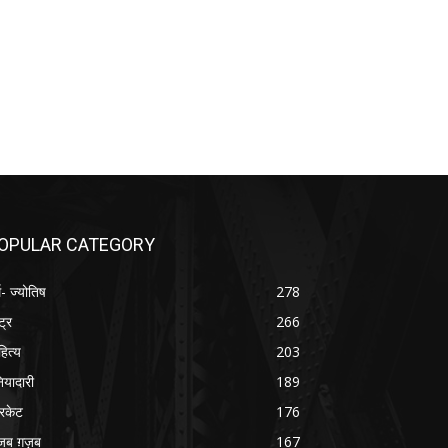
OPULAR CATEGORY
म- ज्योतिष
278
्ट्र
266
हित्य
203
नियादारी
189
रिकेट
176
जब ग़ज़ब
167