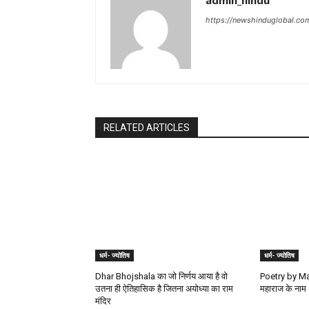
admin_hindu
https://newshinduglobal.co
RELATED ARTICLES
धर्म- ज्योतिष
धर्म- ज्योतिष
Dhar Bhojshala का जो निर्णय आया है वो
Poetry by Man
उतना ही ऐतिहासिक है जितना अयोध्या का राम
महाराज के नाम 
मंदिर