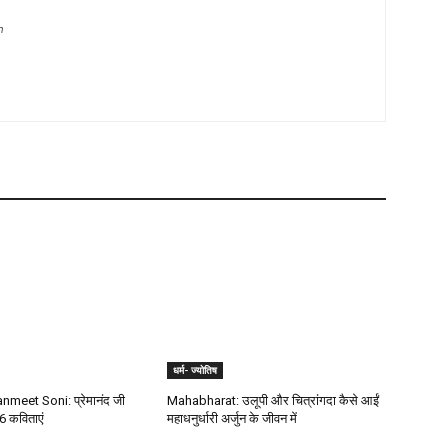
m
धर्म- ज्योतिष
meet Soni: प्रेमानंद जी
Mahabharat: उलूपी और चित्रांगदा कैसे आईं
6 कविताएं
महाधनुर्धारी अर्जुन के जीवन में