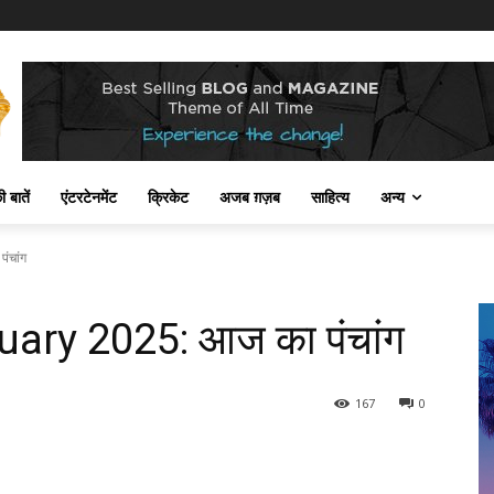
 बातें
एंटरटेनमेंट
क्रिकेट
अजब ग़ज़ब
साहित्य
अन्य
ंचांग
ary 2025: आज का पंचांग
167
0