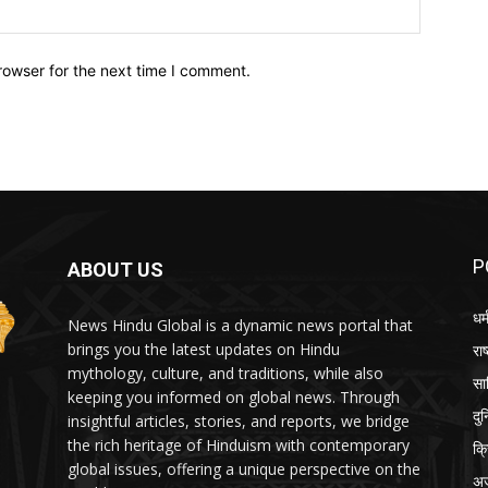
Website:
rowser for the next time I comment.
P
ABOUT US
धर्
News Hindu Global is a dynamic news portal that
brings you the latest updates on Hindu
राष
mythology, culture, and traditions, while also
सा
keeping you informed on global news. Through
दु
insightful articles, stories, and reports, we bridge
the rich heritage of Hinduism with contemporary
क्
global issues, offering a unique perspective on the
अ