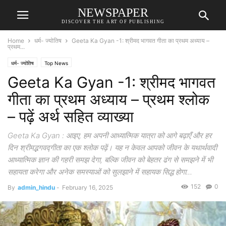
NEWSPAPER
DISCOVER THE ART OF PUBLISHING
Home
धर्म- ज्योतिष
Geeta Ka Gyan -1: श्रीमद भागवत गीता का प्रथम अध्याय –
प्रथम...
धर्म- ज्योतिष
Top News
Geeta Ka Gyan -1: श्रीमद भागवत
गीता का प्रथम अध्याय – प्रथम श्लोक
– पढ़ें अर्थ सहित व्याख्या
Geeta Ka Gyan : आइए, हम अपनी आध्यात्मिक यात्रा को आगे बढ़ाएँ और हर
दिन श्रीमद्भगवद्गीता का एक श्लोक पढ़ें। यह न केवल आपको जीवन के यथार्थवादी
आध्यात्मिक ज्ञान की गहरी समझ देगा, बल्कि जीवन को बेहतर ढंग से समझने में भी
सहायता करेगा और अनेक समस्याओं को सुलझाने में सहायक सिद्ध होगा...
152
0
By
admin_hindu
-
February 16, 2025