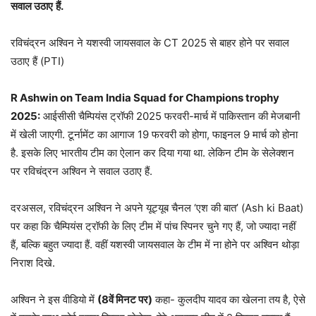
सवाल उठाए
हैं.
रव‍िचंद्रन अश्व‍िन ने यशस्वी जायसवाल के CT 2025 से बाहर होने पर सवाल
उठाए हैं (PTI)
R Ashwin on Team India Squad for Champions trophy
2025:
आईसीसी चैम्पियंस ट्रॉफी 2025 फरवरी-मार्च में पाकिस्तान की मेजबानी
में खेली जाएगी. टूर्नामेंट का आगाज 19 फरवरी को होगा, फाइनल 9 मार्च को होना
है. इसके लिए भारतीय टीम का ऐलान कर दिया गया था. लेकिन टीम के सेलेक्शन
पर रव‍िचंद्रन अश्व‍िन ने सवाल उठाए हैं.
दरअसल, रव‍िचंद्रन अश्व‍िन ने अपने यूट्यूब चैनल ‘एश की बात’ (Ash ki Baat)
पर कहा कि चैम्प‍ियंस ट्रॉफी के ल‍िए टीम में पांच स्प‍िनर चुने गए हैं, जो ज्यादा नहीं
हैं, बल्क‍ि बहुत ज्यादा हैं. वहीं यशस्वी जायसवाल के टीम में ना होने पर अश्विन थोड़ा
न‍िराश द‍िखे.
अश्व‍िन ने इस वीडियो में
(8
वें मिनट पर)
कहा- कुलदीप यादव का खेलना तय है, ऐसे