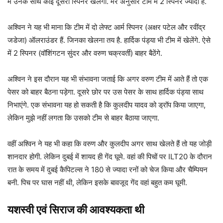
में उनके साथ कोई दूसरा स्प‍िनर खेलेगा. मेरे अनुसार टीम में 2 स्प‍िनर ज्यादा हैं.
अश्व‍िन ने यह भी माना कि टीम में दो लेफ्ट आर्म स्प‍िनर (अक्षर पटेल और रवींद्र
जडेजा) ऑलराउंडर हैं. ज‍िनका खेलना तय है. हार्द‍िक पंड्या भी टीम में खेलेंगे. ऐसे
में 2 स्प‍िनर (वॉश‍िंगटन सुंदर और वरुण चक्रवर्ती) बाहर बैठेंगे.
अश्व‍िन ने इस दौरान यह भी संभावना जताई कि अगर वरुण टीम में आते हैं तो एक
पेसर को बाहर बैठना पड़ेगा. दूसरे छोर पर उस पेसर के साथ हार्द‍िक पंड्या साथ
न‍िभाएंगे. एक संभावना यह हो सकती है कि कुलदीप यादव को ड्रॉप किया जाएगा,
लेकिन मुझे नहीं लगता कि उसको टीम से बाहर बैठाया जाएगा.
वहीं अश्व‍िन ने यह भी कहा कि वरुण और कुलदीप अगर साथ खेलते हैं तो यह जोड़ी
शानदार होगी. लेकिन दुबई में शायद ही गेंद घूमे. वहां की प‍िचों पर ILT20 के दौरान
रात के समय में दुबई कैप‍िटल्स ने 180 से ज्यादा रनों को चेज किया और चैम्प‍ियन
बनी. प‍िच पर घास नहीं थी, लेकिन इसके बावजूद गेंद वहां बहुत कम घूमी.
यशस्वी एवं सिराज की आवश्यकता थी