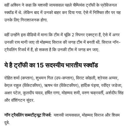
वहीं अश्व‍िन ने कहा कि यशस्वी जायसवाल पहले चैम्प‍ियंस ट्रॉफी के प्रोव‍िजनल
स्क्वॉड में थे. लेकिन बाद में उनको बाहर कर दिया गया. ऐसे में न‍िश्च‍ित तौर पर यह
उनके ल‍िए न‍िराशाजनक होगा.
वहीं उन्होंने इस वीडियो में माना कि टीम में चूंकि 2 स्प‍िनर एक्स्ट्रा हैं, ऐसे में अगर
उनकी राय मानी जाए तो मोहम्मद सिराज की जगह टीम में बनती थी. स‍िराज नॉन-
ट्रैवल‍िंग र‍िजर्व में हैं, हो सकता है कि उनकी टीम में जगह बन जाए.
ये है ट्रॉफी का 15
सदस्यीय भारतीय
स्क्वॉड
रोहित शर्मा (कप्तान), शुभमन गिल (उप-कप्तान), विराट कोहली, श्रेयस अय्यर,
केएल राहुल (विकेटकीपर), ऋषभ पंत (विकेटकीपर), हार्दिक पंड्या, रवींद्र जडेजा,
अक्षर पटेल, कुलदीप यादव, हर्षित राणा, मोहम्मद शमी, वरुण चक्रवर्ती, अर्शदीप सिंह
और वॉशिंगटन सुंदर.
नॉन ट्रैवलिंग सब्स्टीट्यूट र‍िजर्व:
यशस्वी जायसवाल, मोहम्मद सिराज और शिवम
दुबे.