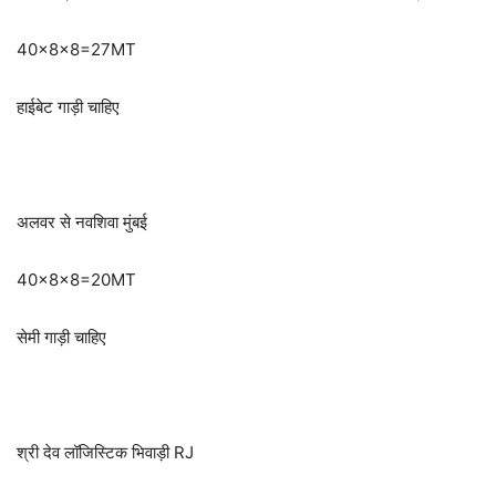
40×8×8=27MT
हाईबेट गाड़ी चाहिए
अलवर से नवशिवा मुंबई
40×8×8=20MT
सेमी गाड़ी चाहिए
श्री देव लॉजिस्टिक भिवाड़ी RJ