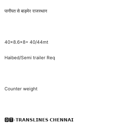
पानीपत से बाड़मेर राजस्थान
40×8.6×8= 40/44mt
Haibed/Semi trailer Req
Counter weight
🅳🆃-𝗧𝗥𝗔𝗡𝗦𝗟𝗜𝗡𝗘𝗦 𝗖𝗛𝗘𝗡𝗡𝗔𝗜