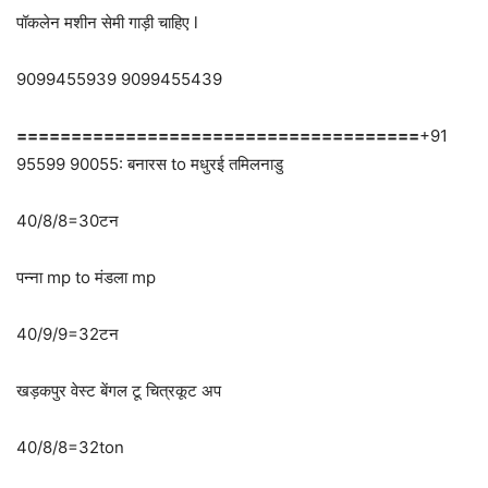
पॉकलेन मशीन सेमी गाड़ी चाहिए l
9099455939 9099455439
=====================================
+91
95599 90055: बनारस to मधुरई तमिलनाडु
40/8/8=30टन
पन्ना mp to मंडला mp
40/9/9=32टन
खड़कपुर वेस्ट बेंगल टू चित्रकूट अप
40/8/8=32ton