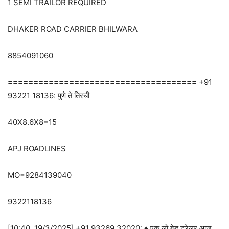
1 SEMI TRAILOR REQUIRED
DHAKER ROAD CARRIER BHILWARA
8854091060
=====================================
+91
93221 18136: पुणे ते तिरची
40X8.6X8=15
APJ ROADLINES
MO=9284139040
9322118136
[10:40, 19/3/2025] +91 93269 32020: ♦ एक लो बेड ट्रेलर आज