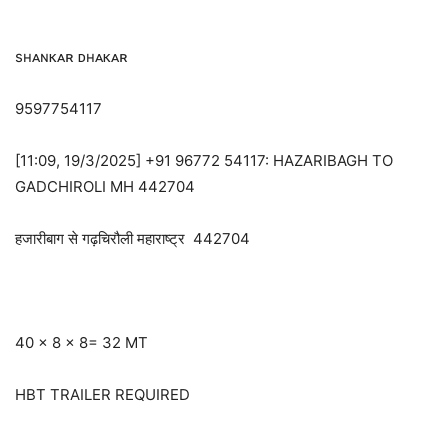
sʜᴀɴᴋᴀʀ ᴅʜᴀᴋᴀʀ
9597754117
[11:09, 19/3/2025] +91 96772 54117: HAZARIBAGH TO
GADCHIROLI MH 442704
हजारीबाग से गढ़चिरौली महाराष्ट्र 442704
40 x 8 x 8= 32 MT
HBT TRAILER REQUIRED