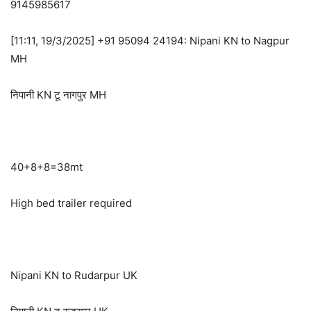
9145985617
[11:11, 19/3/2025] +91 95094 24194: Nipani KN to Nagpur
MH
निपानी KN टू नागपुर MH
40+8+8=38mt
High bed trailer required
Nipani KN to Rudarpur UK