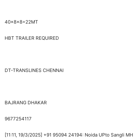
40×8×8=22MT
HBT TRAILER REQUIRED
DT-TRANSLINES CHENNAI
BAJRANG DHAKAR
9677254117
[11:11, 19/3/2025] +91 95094 24194: Noida UPto Sangli MH