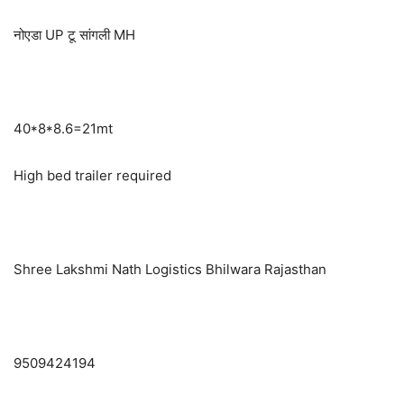
नोएडा UP टू सांगली MH
40*8*8.6=21mt
High bed trailer required
Shree Lakshmi Nath Logistics Bhilwara Rajasthan
9509424194