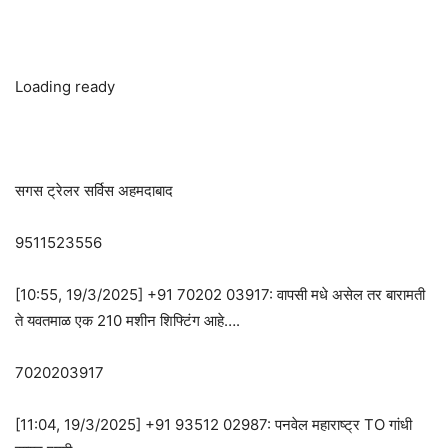
Loading ready
सगस ट्रेलर सर्विस अहमदाबाद
9511523556
[10:55, 19/3/2025] +91 70202 03917: वापसी मधे असेल तर बारामती
ते यवतमाळ एक 210 मशीन शिफ्टिंग आहे….
7020203917
[11:04, 19/3/2025] +91 93512 02987: पनवेल महाराष्ट्र TO गांधी