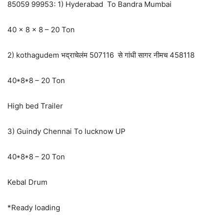
85059 99953: 1) Hyderabad To Bandra Mumbai
40 x 8 x 8 – 20 Ton
2) kothagudem भद्राचेलंम 507116 से गांधी सागर नीमच 458118
40*8*8 – 20 Ton
High bed Trailer
3) Guindy Chennai To lucknow UP
40*8*8 – 20 Ton
Kebal Drum
*Ready loading